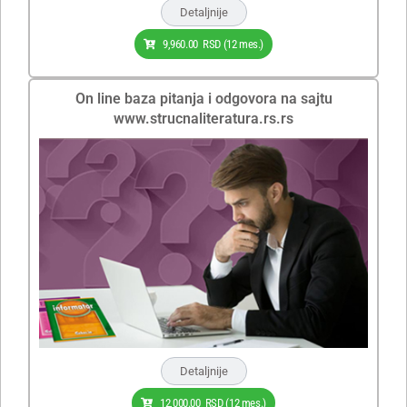
Detaljnije
9,960.00
RSD
(12 mes.)
On line baza pitanja i odgovora na sajtu
www.strucnaliteratura.rs.rs
Detaljnije
12,000.00
RSD
(12 mes.)