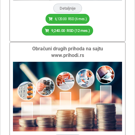
Detaljnije
6,120.00
RSD
(6 mes.)
9,240.00
RSD
(12 mes.)
Obračuni drugih prihoda na sajtu
www.prihodi.rs