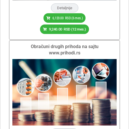
Detaljnije
6,120.00
RSD
(6 mes.)
9,240.00
RSD
(12 mes.)
Obračuni drugih prihoda na sajtu
www.prihodi.rs