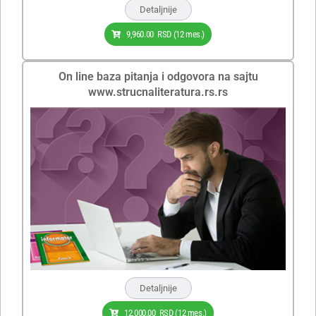
Detaljnije
9,960.00
RSD
(12 mes.)
On line baza pitanja i odgovora na sajtu
www.strucnaliteratura.rs.rs
Detaljnije
12,000.00
RSD
(12 mes.)