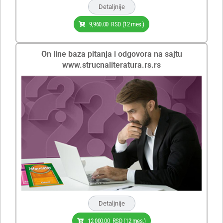
Detaljnije
9,960.00
RSD
(12 mes.)
On line baza pitanja i odgovora na sajtu
www.strucnaliteratura.rs.rs
Detaljnije
12,000.00
RSD
(12 mes.)