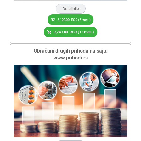
Detaljnije
6,120.00
RSD
(6 mes.)
9,240.00
RSD
(12 mes.)
Obračuni drugih prihoda na sajtu
www.prihodi.rs