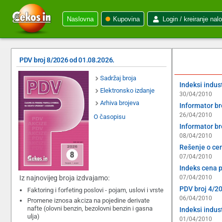
Naslovna
Kupovina
Login / kreiranje nal
PDV broj 8/2026 od 01.08.2026.
Sadržaj broja
Indeksi indus
Elektronsko izdanje
30/04/2010
Arhiva brojeva
Informator br
26/04/2010
O časopisu
Informator br
08/04/2010
Rešenje o ce
07/04/2010
Indeks cena p
Iz najnovijeg broja izdvajamo:
07/04/2010
PDV broj 4/2
Faktoring i forfeting poslovi - pojam, uslovi i vrste
06/04/2010
Promene iznosa akciza na pojedine derivate
nafte (olovni benzin, bezolovni benzin i gasna
Indeksi indus
ulja)
01/04/2010