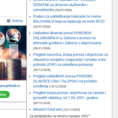
DODATAK za državne službenike i
nameštenike
(24/07/2026)
Podaci za usklađivanje naknade za vreme
Arhiva
BOLOVANJA koje se isplaćuje na teret RFZO
(24/07/2026)
Usklađeni dinarski iznosi PORESKIH
OSLOBOĐENJA iz Zakona o porezu na
dohodak građana i Zakona o doprinosima
(26/01/2026)
Pregled osnovica, stopa poreza i doprinosa za
obavezno socijalno osiguranje i oznaka vrste
prihoda (OVP) za određena primanja
(26/12/2025)
Pregled usklađenih iznosa PORESKE
OLAKŠICE (član 15a ZPDG) od početka
www.prihodi.rs
uvođenja
(14/12/2025)
Pregled stopa poreza i doprinosa na zarade i
lata
poreskih olakšica, od 1.06.2001. godine
(05/12/2025)
Mesečni fond sati
(12/11/2025)
Za pretplatnike na stručni časopis „PDV“: