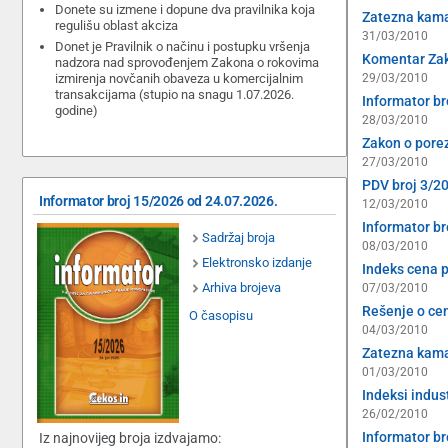
Donete su izmene i dopune dva pravilnika koja
Zatezna kamat
regulišu oblast akciza
31/03/2010
Donet je Pravilnik o načinu i postupku vršenja
Komentar Zak
nadzora nad sprovođenjem Zakona o rokovima
izmirenja novčanih obaveza u komercijalnim
29/03/2010
transakcijama (stupio na snagu 1.07.2026.
Informator br
godine)
28/03/2010
Zakon o porez
27/03/2010
PDV broj 3/2
Informator broj 15/2026 od 24.07.2026.
12/03/2010
Informator br
Sadržaj broja
08/03/2010
Elektronsko izdanje
Indeks cena p
Arhiva brojeva
07/03/2010
Rešenje o ce
O časopisu
04/03/2010
Zatezna kamat
01/03/2010
Indeksi indus
26/02/2010
Informator br
Iz najnovijeg broja izdvajamo: