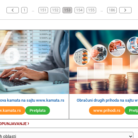
1
…
151
152
153
154
155
…
186
ipova kamata na sajtu www.kamata.rs
Obračuni drugih prihoda na sajtu 
.kamata.rs
Pretplata
www.prihodi.rs
Pretp
›
POPUNJAVANJE