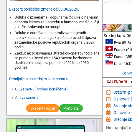
Ekspert: poslednje izmene od 03.08.2026.
Odluka o izmenama i dopunama Odluke o najvišim
cenama lekova za upotrebu u humanoj medicini čiji
je režim izdavanja na recept
Odluka o određivanju centralizovanih javnih
Srednji kurs:
06
nabavki dobara i usluga koje će sprovoditi Uprava
za zajedničke poslove republičkih organa u 2027.
Evro (EUR)
godini
Franak (CH
Zaključak (o usvajanju Strateško-operativnog plana
Funta (GBP
za primenu Rezolucije 1540 Saveta bezbednosti
Ujedinjenih nacija za period od 2026. do 2030.
Dolar (USD
godine)
Konver
Detaljnije o poslednjim izmenama »
KALENDARI
O Ekspert-u (probno korišćenje)
Državni pr
Arhiva izmena
Osnovne šk
Srednje šk
Ekspert - log in
Pretplata
Osnovne š
Srednje šk
Nastupajući dr