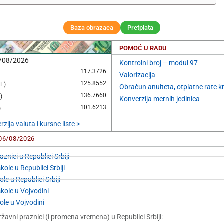
Baza obrazaca
Pretplata
POMOĆ U RADU
/08/2026
Kontrolni broj – modul 97
117.3726
Valorizacija
125.8552
F)
Obračun anuiteta, otplatne rate k
136.7660
)
Konverzija mernih jedinica
101.6213
)
zija valuta i kursne liste >
06/08/2026
aznici u Republici Srbiji
ole u Republici Srbiji
ole u Republici Srbiji
kole u Vojvodini
ole u Vojvodini
žavni praznici (i promena vremena) u Republici Srbiji: