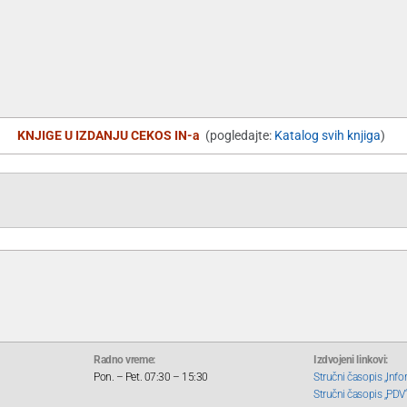
KNJIGE U IZDANJU CEKOS IN-a
(pogledajte:
Katalog svih knjiga
)
Radno vreme:
Izdvojeni linkovi:
Pon. – Pet. 07:30 – 15:30
Stručni časopis „Info
Stručni časopis „PDV