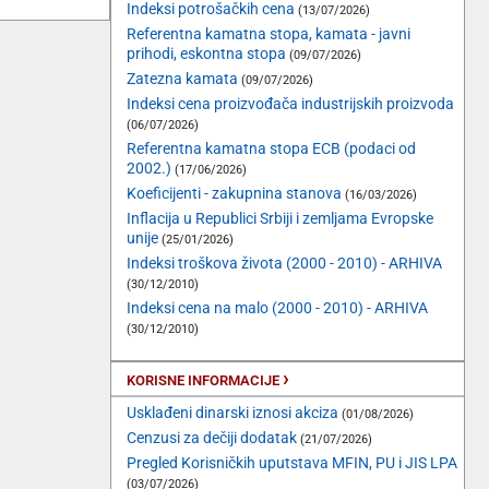
Indeksi potrošačkih cena
(13/07/2026)
Referentna kamatna stopa, kamata - javni
prihodi, eskontna stopa
(09/07/2026)
Zatezna kamata
(09/07/2026)
Indeksi cena proizvođača industrijskih proizvoda
(06/07/2026)
Referentna kamatna stopa ECB (podaci od
2002.)
(17/06/2026)
Koeficijenti - zakupnina stanova
(16/03/2026)
Inflacija u Republici Srbiji i zemljama Evropske
unije
(25/01/2026)
Indeksi troškova života (2000 - 2010) - ARHIVA
(30/12/2010)
Indeksi cena na malo (2000 - 2010) - ARHIVA
(30/12/2010)
›
KORISNE INFORMACIJE
Usklađeni dinarski iznosi akciza
(01/08/2026)
Cenzusi za dečiji dodatak
(21/07/2026)
Pregled Korisničkih uputstava MFIN, PU i JIS LPA
(03/07/2026)