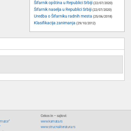
Šifarnik opština u Republici Srbiji
(22/07/2020)
Šifarnik naselja u Republici Srbiji
(22/07/2020)
Uredba o Šifarniku radnih mesta
(25/06/2018)
Klasifikacija zanimanja
(29/10/2012)
Cekos in – sajtovi:
rmator“
www.kamata.rs
“
www.strucnaliteratura.rs