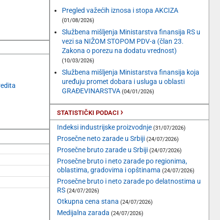
Pregled važećih iznosa i stopa AKCIZA
(01/08/2026)
Službena mišljenja Ministarstva finansija RS u
vezi sa NIŽOM STOPOM PDV-a (član 23.
Zakona o porezu na dodatu vrednost)
(10/03/2026)
Službena mišljenja Ministarstva finansija koja
uređuju promet dobara i usluga u oblasti
redita
GRAĐEVINARSTVA
(04/01/2026)
›
STATISTIČKI PODACI
Indeksi industrijske proizvodnje
(31/07/2026)
Prosečne neto zarade u Srbiji
(24/07/2026)
Prosečne bruto zarade u Srbiji
(24/07/2026)
Prosečne bruto i neto zarade po regionima,
oblastima, gradovima i opštinama
(24/07/2026)
Prosečne bruto i neto zarade po delatnostima u
RS
(24/07/2026)
Otkupna cena stana
(24/07/2026)
Medijalna zarada
(24/07/2026)