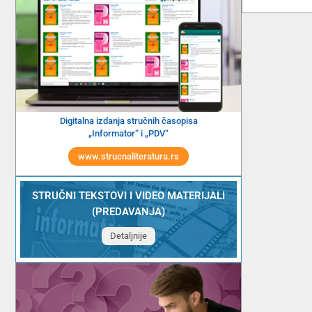
Digitalna izdanja stručnih časopisa
„Informator“ i „PDV“
www.strucnaliteratura.rs
STRUČNI TEKSTOVI I VIDEO MATERIJALI
(PREDAVANJA)
Detaljnije