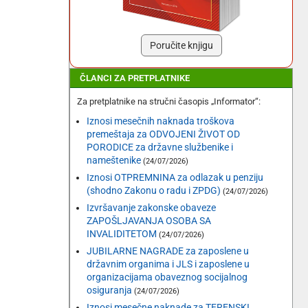
Poručite knjigu
ČLANCI ZA PRETPLATNIKE
Za pretplatnike na stručni časopis „Informator“:
Iznosi mesečnih naknada troškova
premeštaja za ODVOJENI ŽIVOT OD
PORODICE za državne službenike i
nameštenike
(24/07/2026)
Iznosi OTPREMNINA za odlazak u penziju
(shodno Zakonu o radu i ZPDG)
(24/07/2026)
Izvršavanje zakonske obaveze
ZAPOŠLJAVANJA OSOBA SA
INVALIDITETOM
(24/07/2026)
JUBILARNE NAGRADE za zaposlene u
državnim organima i JLS i zaposlene u
organizacijama obaveznog socijalnog
osiguranja
(24/07/2026)
Iznosi mesečne naknade za TERENSKI