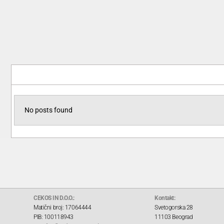
No posts found
CEKOS IN D.O.O.:
Kontakt:
Matični broj: 17064444
Svetogorska 28
PIB: 100118943
11103 Beograd