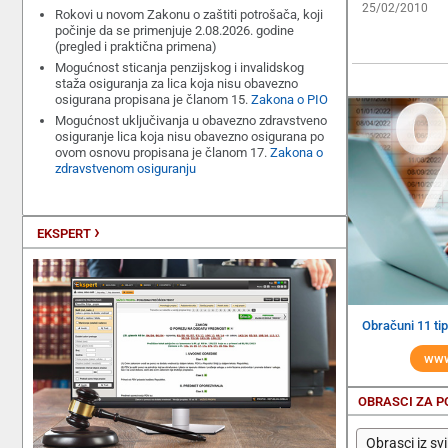
25/02/2010
Rokovi u novom Zakonu o zaštiti potrošača, koji
počinje da se primenjuje 2.08.2026. godine
(pregled i praktična primena)
Mogućnost sticanja penzijskog i invalidskog
staža osiguranja za lica koja nisu obavezno
osigurana propisana je članom 15.
Zakona o PIO
Mogućnost uključivanja u obavezno zdravstveno
osiguranje lica koja nisu obavezno osigurana po
ovom osnovu propisana je članom 17.
Zakona o
zdravstvenom osiguranju
›
EKSPERT
Obračuni 11 t
www
OBRASCI ZA 