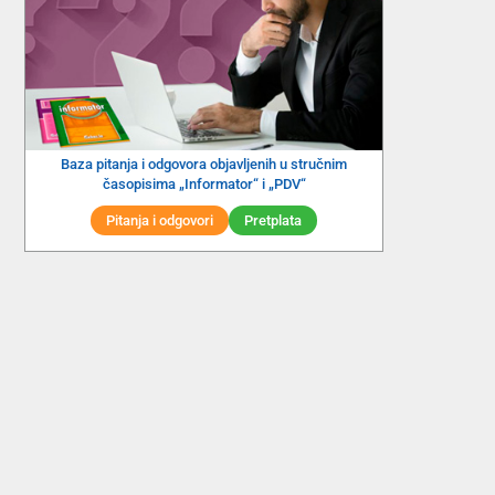
Baza pitanja i odgovora objavljenih u stručnim
časopisima „Informator“ i „PDV“
Pitanja i odgovori
Pretplata