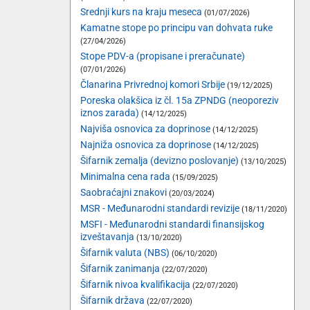
Srednji kurs na kraju meseca
(01/07/2026)
Kamatne stope po principu van dohvata ruke
(27/04/2026)
Stope PDV-a (propisane i preračunate)
(07/01/2026)
Članarina Privrednoj komori Srbije
(19/12/2025)
Poreska olakšica iz čl. 15a ZPNDG (neoporeziv
iznos zarada)
(14/12/2025)
Najviša osnovica za doprinose
(14/12/2025)
Najniža osnovica za doprinose
(14/12/2025)
Šifarnik zemalja (devizno poslovanje)
(13/10/2025)
Minimalna cena rada
(15/09/2025)
Saobraćajni znakovi
(20/03/2024)
MSR - Međunarodni standardi revizije
(18/11/2020)
MSFI - Međunarodni standardi finansijskog
izveštavanja
(13/10/2020)
Šifarnik valuta (NBS)
(06/10/2020)
Šifarnik zanimanja
(22/07/2020)
Šifarnik nivoa kvalifikacija
(22/07/2020)
Šifarnik država
(22/07/2020)