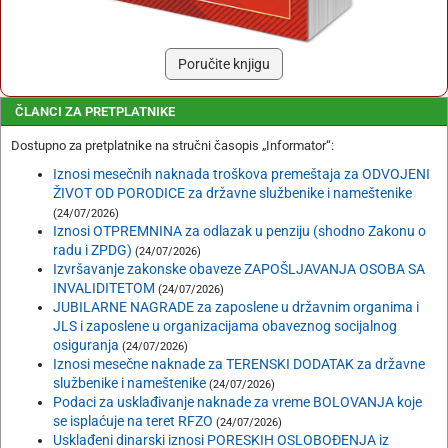
Poručite knjigu
ČLANCI ZA PRETPLATNIKE
Dostupno za pretplatnike na stručni časopis „Informator“:
Iznosi mesečnih naknada troškova premeštaja za ODVOJENI
ŽIVOT OD PORODICE za državne službenike i nameštenike
(24/07/2026)
Iznosi OTPREMNINA za odlazak u penziju (shodno Zakonu o
radu i ZPDG)
(24/07/2026)
Izvršavanje zakonske obaveze ZAPOŠLJAVANJA OSOBA SA
INVALIDITETOM
(24/07/2026)
JUBILARNE NAGRADE za zaposlene u državnim organima i
JLS i zaposlene u organizacijama obaveznog socijalnog
osiguranja
(24/07/2026)
Iznosi mesečne naknade za TERENSKI DODATAK za državne
službenike i nameštenike
(24/07/2026)
Podaci za usklađivanje naknade za vreme BOLOVANJA koje
se isplaćuje na teret RFZO
(24/07/2026)
Usklađeni dinarski iznosi PORESKIH OSLOBOĐENJA iz