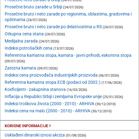
(24/07/2026)
Prosečne bruto zarade u Srbiji
(24/07/2026)
Prosečne bruto i neto zarade po regionima, oblastima, gradovima i
opštinama
(24/07/2026)
Prosečne bruto i neto zarade po delatnostima u RS
(24/07/2026)
Otkupna cena stana
(24/07/2026)
Medijalna zarada
(24/07/2026)
Indeksi potrošačkih cena
(13/07/2026)
Referentna kamatna stopa, kamata - javni prihodi, eskontna stopa
(09/07/2026)
Zatezna kamata
(09/07/2026)
Indeksi cena proizvođača industrijskih proizvoda
(06/07/2026)
Referentna kamatna stopa ECB (podaci od 2002.)
(17/06/2026)
Koeficijenti - zakupnina stanova
(16/03/2026)
Inflacija u Republici Srbiji i zemljama Evropske unije
(25/01/2026)
Indeksi troškova života (2000 - 2010) - ARHIVA
(30/12/2010)
Indeksi cena na malo (2000 - 2010) - ARHIVA
(30/12/2010)
›
KORISNE INFORMACIJE
Usklađeni dinarski iznosi akciza
(01/08/2026)