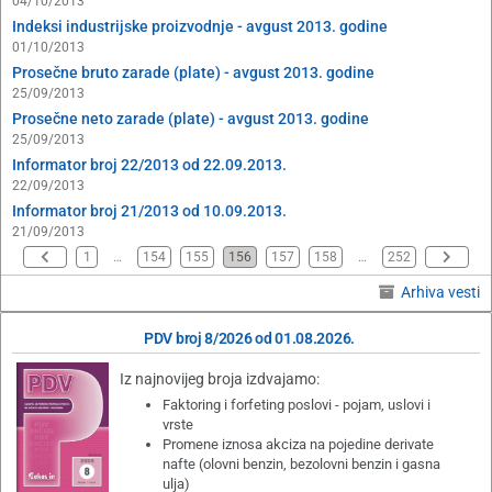
04/10/2013
Indeksi industrijske proizvodnje - avgust 2013. godine
01/10/2013
Prosečne bruto zarade (plate) - avgust 2013. godine
25/09/2013
Prosečne neto zarade (plate) - avgust 2013. godine
25/09/2013
Informator broj 22/2013 od 22.09.2013.
22/09/2013
Informator broj 21/2013 od 10.09.2013.
21/09/2013
1
…
154
155
156
157
158
…
252
Arhiva vesti
PDV broj 8/2026 od 01.08.2026.
Iz najnovijeg broja izdvajamo:
Faktoring i forfeting poslovi - pojam, uslovi i
vrste
Promene iznosa akciza na pojedine derivate
nafte (olovni benzin, bezolovni benzin i gasna
ulja)