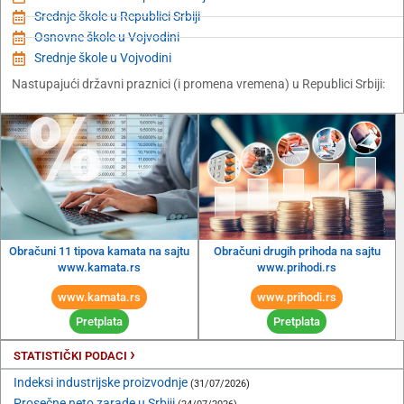
Srednje škole u Republici Srbiji
Osnovne škole u Vojvodini
Srednje škole u Vojvodini
Nastupajući državni praznici (i promena vremena) u Republici Srbiji:
Obračuni 11 tipova kamata na sajtu
Obračuni drugih prihoda na sajtu
www.kamata.rs
www.prihodi.rs
www.kamata.rs
www.prihodi.rs
Pretplata
Pretplata
›
STATISTIČKI PODACI
Indeksi industrijske proizvodnje
(31/07/2026)
Prosečne neto zarade u Srbiji