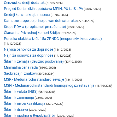
Cenzusi za dečiji dodatak
(21/07/2026)
Pregled Korisničkih uputstava MFIN, PU i JIS LPA
(03/07/2026)
Srednji kurs na kraju meseca
(01/07/2026)
Kamatne stope po principu van dohvata ruke
(27/04/2026)
Stope PDV-a (propisane i preračunate)
(07/01/2026)
Članarina Privrednoj komori Srbije
(19/12/2025)
Poreska olakšica iz čl. 15a ZPNDG (neoporeziv iznos zarada)
(14/12/2025)
Najviša osnovica za doprinose
(14/12/2025)
Najniža osnovica za doprinose
(14/12/2025)
Šifarnik zemalja (devizno poslovanje)
(13/10/2025)
Minimalna cena rada
(15/09/2025)
Saobraćajni znakovi
(20/03/2024)
MSR - Međunarodni standardi revizije
(18/11/2020)
MSFI - Međunarodni standardi finansijskog izveštavanja
(13/10/2020)
Šifarnik valuta (NBS)
(06/10/2020)
Šifarnik zanimanja
(22/07/2020)
Šifarnik nivoa kvalifikacija
(22/07/2020)
Šifarnik država
(22/07/2020)
Šifarnik opština u Republici Srbiji
(22/07/2020)