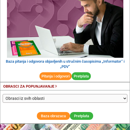
Baza pitanja i odgovora objavljenih u stručnim časopisima „Informator“ i
„PDV“
Pitanja i odgovori
Pretplata
›
OBRASCI ZA POPUNJAVANJE
Baza obrazaca
Pretplata