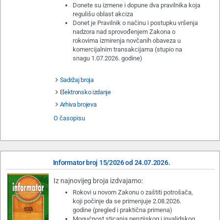
Donete su izmene i dopune dva pravilnika koja
regulišu oblast akciza
Donet je Pravilnik o načinu i postupku vršenja
nadzora nad sprovođenjem Zakona o
rokovima izmirenja novčanih obaveza u
komercijalnim transakcijama (stupio na
snagu 1.07.2026. godine)
Sadržaj broja
Elektronsko izdanje
Arhiva brojeva
O časopisu
Informator broj 15/2026 od 24.07.2026.
Iz najnovijeg broja izdvajamo:
Rokovi u novom Zakonu o zaštiti potrošača,
koji počinje da se primenjuje 2.08.2026.
godine (pregled i praktična primena)
Mogućnost sticanja penzijskog i invalidskog