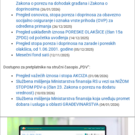
Zakona o porezu na dohodak građana i Zakona o
doprinosima
(26/01/2026)
Pregled osnovica, stopa poreza i doprinosa za obavezno
socijalno osiguranje i oznaka vrste prihoda (OVP) za
određena primanja
(26/12/2025)
Pregled usklađenih iznosa PORESKE OLAKŠICE (član 15a
ZPDG) od početka uvođenja
(14/12/2025)
Pregled stopa poreza i doprinosa na zarade i poreskih
olakšica, od 1.06.2001. godine
(05/12/2025)
Mesečni fond sati
(12/11/2025)
Dostupno za pretplatnike na stručni časopis „PDV“:
Pregled važećih iznosa i stopa AKCIZA
(01/08/2026)
Službena mišljenja Ministarstva finansija RS u vezi sa NIŽOM
STOPOM PDV-a (član 23. Zakona o porezu na dodatu
vrednost)
(10/03/2026)
Službena mišljenja Ministarstva finansija koja uređuju promet
dobara i usluga u oblasti GRAĐEVINARSTVA
(04/01/2026)