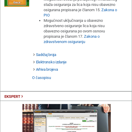
staža osiguranja za lica koja nisu obavezno
osigurana propisana je članom 15.
Zakona o
PIO
Mogućnost uključivanja u obavezno
zdravstveno osiguranje lica koja nisu
obavezno osigurana po ovom osnovu
propisana je članom 17.
Zakona o
zdravstvenom osiguranju
Sadržaj broja
Elektronsko izdanje
Arhiva brojeva
O časopisu
›
EKSPERT