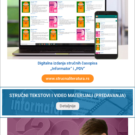
Digitalna izdanja stručnih časopisa
„Informator“ i „PDV“
www.strucnaliteratura.rs
STRUČNI TEKSTOVI I VIDEO MATERIJALI (PREDAVANJA)
Detaljnije