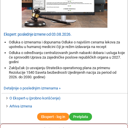
Ekspert: poslednje izmene od 03.08.2026.
Odluka o izmenama i dopunama Odluke o najvišim cenama lekova za
upotrebu u humanoj medicini čiji je režim izdavanja na recept
Odluka o određivanju centralizovanih javnih nabavki dobara i usluga koje
će sprovoditi Uprava za zajedničke poslove republičkih organa u 2027.
godini
Zaključak (o usvajanju Strateško-operativnog plana za primenu
Rezolucije 1540 Saveta bezbednosti Ujedinjenih nacija za period od
2026. do 2030. godine)
Detaljnije o poslednjim izmenama »
O Ekspert-u (probno korišćenje)
Arhiva izmena
Ekspert - log in
Pretplata