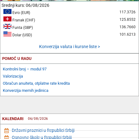
Srednji kurs:
06/08/2026
117.3726
Evro (EUR)
125.8552
Franak (CHF)
136.7660
Funta (GBP)
101.6213
Dolar (USD)
Konverzija valuta i kursne liste >
POMOĆ U RADU
Kontrolni broj – modul 97
Valorizacija
Obračun anuiteta, otplatne rate kredita
Konverzija mernih jedinica
KALENDARI
06/08/2026
Državni praznici u Republici Srbiji
Osnovne škole u Republici Srbiji