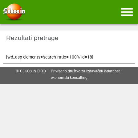
Rezultati pretrage
[wd_asp elements='search' ratio='100%' id=18]
© CEKOS IN D.O.O. – Privredno društvo za izdavačku delatnost i
ekonomski konsalting