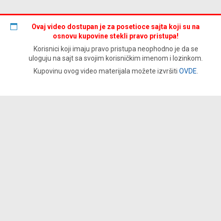
Ovaj video dostupan je za posetioce sajta koji su na
osnovu kupovine stekli pravo pristupa!
Korisnici koji imaju pravo pristupa neophodno je da se
uloguju na sajt sa svojim korisničkim imenom i lozinkom.
Kupovinu ovog video materijala možete izvršiti
OVDE
.