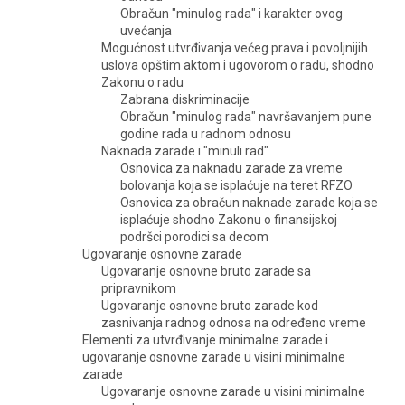
Obračun "minulog rada" i karakter ovog
uvećanja
Mogućnost utvrđivanja većeg prava i povoljnijih
uslova opštim aktom i ugovorom o radu, shodno
Zakonu o radu
Zabrana diskriminacije
Obračun "minulog rada" navršavanjem pune
godine rada u radnom odnosu
Naknada zarade i "minuli rad"
Osnovica za naknadu zarade za vreme
bolovanja koja se isplaćuje na teret RFZO
Osnovica za obračun naknade zarade koja se
isplaćuje shodno Zakonu o finansijskoj
podršci porodici sa decom
Ugovaranje osnovne zarade
Ugovaranje osnovne bruto zarade sa
pripravnikom
Ugovaranje osnovne bruto zarade kod
zasnivanja radnog odnosa na određeno vreme
Elementi za utvrđivanje minimalne zarade i
ugovaranje osnovne zarade u visini minimalne
zarade
Ugovaranje osnovne zarade u visini minimalne