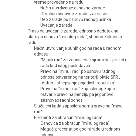
vreme provedeno na radu
Način utvrđivanje osnovne zarade
Obračun osnovne zarade za mesec
Deo zarade po osnovu radnog učinka
Uvećanje zarade
Pravo na uvećanje zarade, odnosno dodatak na
platu po osnovu "minulog rada", shodno Zakonu o
radu
Način utvrđivanja punih godina rada u radnom
odnosu
"Minuli rad" za zaposlene koji su imali prekid u
radu kod istog poslodavca
Pravo na "minuli rad" po osnovu radnog
odnosa ostvarenog na teritoriji bivše SFRJ
(datumi otcepljenja pojedinih republika)
Pravo na "minuli rad" zaposlenog koji je
ostvario pravo na penziju pa je ponovo
zasnovao radni odnos
Slučajevi kada zaposleni nema pravo na "minuli
rad"
Elementi za obračun "minulog rada"
Osnovica za obračun "minulog rada"
Mogući procenat po godini rada u radnom
odnosu