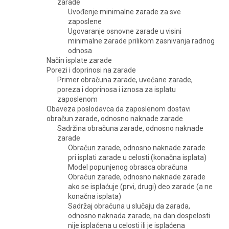
zarade
Uvođenje minimalne zarade za sve
zaposlene
Ugovaranje osnovne zarade u visini
minimalne zarade prilikom zasnivanja radnog
odnosa
Način isplate zarade
Porezi i doprinosi na zarade
Primer obračuna zarade, uvećane zarade,
poreza i doprinosa i iznosa za isplatu
zaposlenom
Obaveza poslodavca da zaposlenom dostavi
obračun zarade, odnosno naknade zarade
Sadržina obračuna zarade, odnosno naknade
zarade
Obračun zarade, odnosno naknade zarade
pri isplati zarade u celosti (konačna isplata)
Model popunjenog obrasca obračuna
Obračun zarade, odnosno naknade zarade
ako se isplaćuje (prvi, drugi) deo zarade (a ne
konačna isplata)
Sadržaj obračuna u slučaju da zarada,
odnosno naknada zarade, na dan dospelosti
nije isplaćena u celosti ili je isplaćena