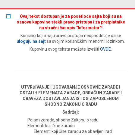
Ovaj tekst dostupan je za posetioce sajta koji su na
osnovu kupovine stekli pravo pristupa i za pretplatnike
na stručni časopis "Informator"!
Korisnici koji imaju pravo pristupa neophodno je da se
uloguju na sajt
sa svojim korisničkim imenom i lozinkom.
Kupovinu ovog teksta možete izvršiti
OVDE
.
UTVRĐIVANJE I UGOVARANJE OSNOVNE ZARADE I
OSTALIH ELEMENATA ZARADE, OBRAČUN ZARADE I
OBAVEZA DOSTAVLJANJA ISTOG ZAPOSLENOM
SHODNO ZAKONU O RADU
Sadržaj:
Pojam zarade, shodno Zakonu o radu
Elementi koji čine zaradu
Elementi koji čine zaradu za obavljeni rad i