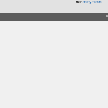
Email:
office@cekos.rs
©