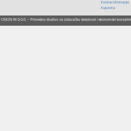
Korisne informacije
Kupovina
 CEKOS IN D.O.O. – Privredno društvo za izdavačku delatnost i ekonomski konsalti