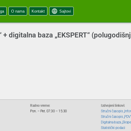
oga
O nama
Kontakt
Sajtovi
 digitalna baza „EKSPERT“ (polugodišnja
Radno vreme:
Izdvojeni linkovi:
Pon. – Pet. 07:30 – 15:30
Stručni časopis „Info
Stručni časopis „PDV
Digitalna baza „Ekspe
Statistički podaci