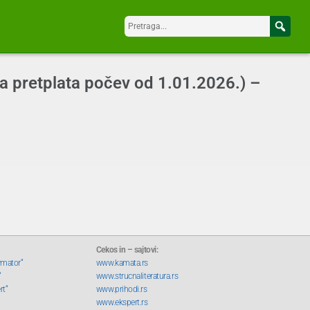
 pretplata počev od 1.01.2026.) –
Cekos in – sajtovi:
rmator“
www.kamata.rs
“
www.strucnaliteratura.rs
rt“
www.prihodi.rs
www.ekspert.rs