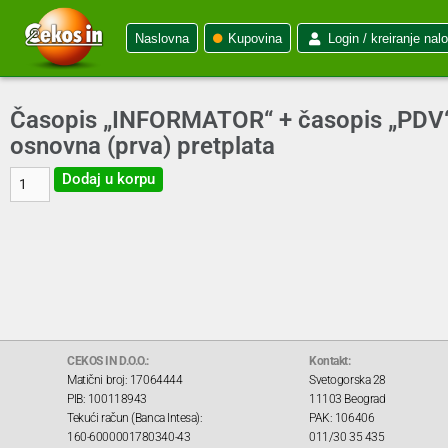
Naslovna
Kupovina
Login / kreiranje nal
Časopis „INFORMATOR“ + časopis „PDV“ +
osnovna (prva) pretplata
Dodaj u korpu
CEKOS IN D.O.O.:
Kontakt:
Matični broj: 17064444
Svetogorska 28
PIB: 100118943
11103 Beograd
Tekući račun (Banca Intesa):
PAK: 106406
160-6000001780340-43
011/30 35 435