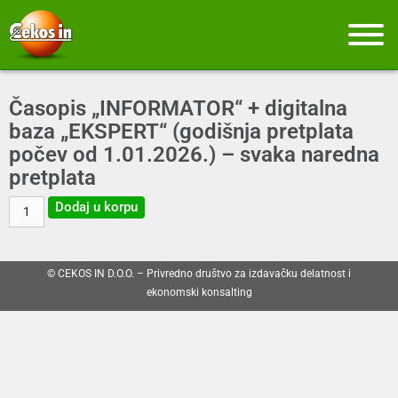
Časopis „INFORMATOR“ + digitalna
baza „EKSPERT“ (godišnja pretplata
počev od 1.01.2026.) – svaka naredna
pretplata
Dodaj u korpu
© CEKOS IN D.O.O. – Privredno društvo za izdavačku delatnost i
ekonomski konsalting