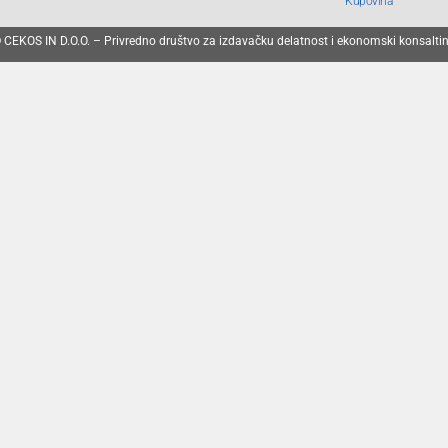
Kupovina
 CEKOS IN D.O.O. – Privredno društvo za izdavačku delatnost i ekonomski konsalti