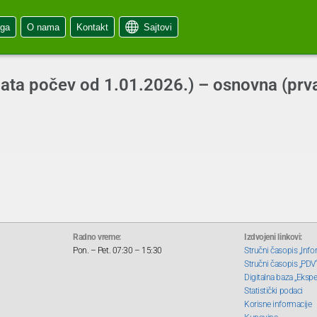
oga
O nama
Kontakt
Sajtovi
ta počev od 1.01.2026.) – osnovna (prva
Radno vreme:
Izdvojeni linkovi:
Pon. – Pet. 07:30 – 15:30
Stručni časopis „Info
Stručni časopis „PDV
Digitalna baza „Ekspe
Statistički podaci
Korisne informacije