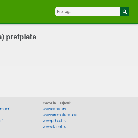
) pretplata
Cekos in – sajtovi:
rmator“
www.kamata.rs
“
www.strucnaliteratura.rs
rt“
www.prihodi.rs
www.ekspert.rs