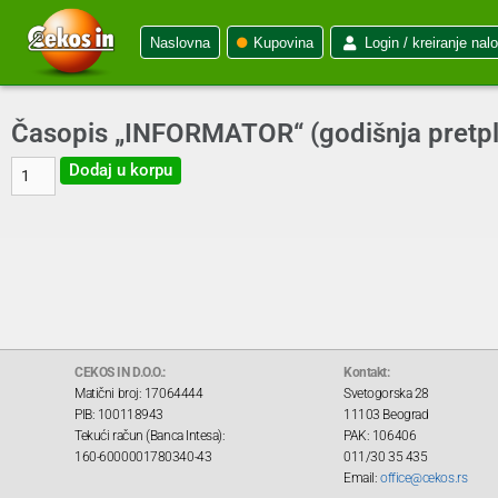
Naslovna
Kupovina
Login / kreiranje nal
Časopis „INFORMATOR“ (godišnja pretpla
Dodaj u korpu
CEKOS IN D.O.O.:
Kontakt:
Matični broj: 17064444
Svetogorska 28
PIB: 100118943
11103 Beograd
Tekući račun (Banca Intesa):
PAK: 106406
160-6000001780340-43
011/30 35 435
Email:
office@cekos.rs