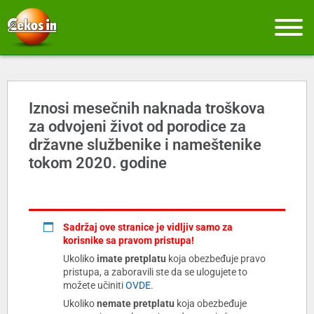
Iznosi mesečnih naknada troškova
za odvojeni život od porodice za
državne službenike i nameštenike
tokom 2020. godine
Sadržaj ove stranice je vidljiv samo za
korisnike sa pravom pristupa!
Ukoliko
imate pretplatu
koja obezbeđuje pravo
pristupa, a zaboravili ste da se ulogujete to
možete učiniti
OVDE
.
Ukoliko
nemate pretplatu
koja obezbeđuje