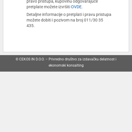
pravo pristupa, kupovinu odgovarajuće
pretplate možete izvršiti
OVDE
.
Detaljne informacije o pretplati i pravu pristupa
možete dobiti i pozivom na broj 011/30 35
435.
© CEKOS IN D.O.O. – Privredno društvo za izdavačku delatnost i
ekonomski konsalting