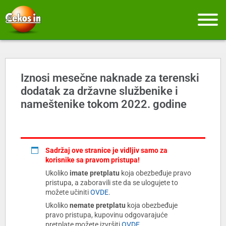
Iznosi mesečne naknade za terenski
dodatak za državne službenike i
nameštenike tokom 2022. godine
Sadržaj ove stranice je vidljiv samo za
korisnike sa pravom pristupa!
Ukoliko
imate pretplatu
koja obezbeđuje pravo
pristupa, a zaboravili ste da se ulogujete to
možete učiniti
OVDE
.
Ukoliko
nemate pretplatu
koja obezbeđuje
pravo pristupa, kupovinu odgovarajuće
pretplate možete izvršiti
OVDE
.