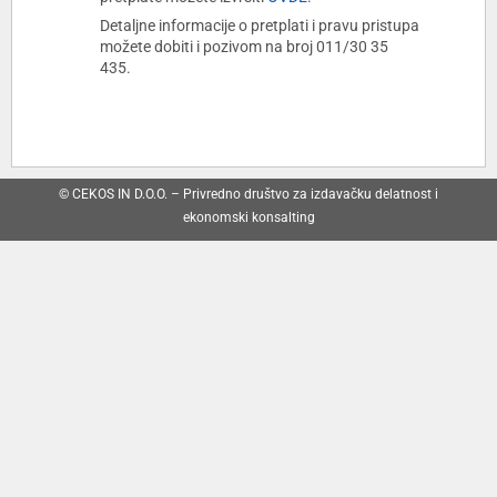
Detaljne informacije o pretplati i pravu pristupa
možete dobiti i pozivom na broj 011/30 35
435.
© CEKOS IN D.O.O. – Privredno društvo za izdavačku delatnost i
ekonomski konsalting