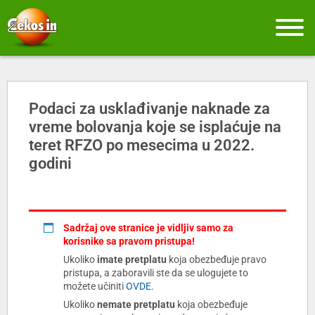
Podaci za usklađivanje naknade za
vreme bolovanja koje se isplaćuje na
teret RFZO po mesecima u 2022.
godini
Sadržaj ove stranice je vidljiv samo za
korisnike sa pravom pristupa!
Ukoliko
imate pretplatu
koja obezbeđuje pravo
pristupa, a zaboravili ste da se ulogujete to
možete učiniti
OVDE
.
Ukoliko
nemate pretplatu
koja obezbeđuje