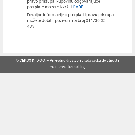
pravo pristupa, kupovinu odgovarajuće
pretplate možete izvršiti
OVDE
.
Detaljne informacije o pretplati i pravu pristupa
možete dobiti i pozivom na broj 011/30 35
435.
© CEKOS IN D.O.O. – Privredno društvo za izdavačku delatnost i
ekonomski konsalting