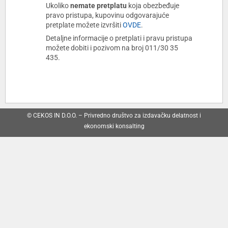
Ukoliko
nemate pretplatu
koja obezbeđuje
pravo pristupa, kupovinu odgovarajuće
pretplate možete izvršiti
OVDE
.
Detaljne informacije o pretplati i pravu pristupa
možete dobiti i pozivom na broj 011/30 35
435.
© CEKOS IN D.O.O. – Privredno društvo za izdavačku delatnost i
ekonomski konsalting