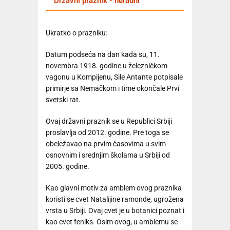
Državni praznik - neradni
Ukratko o prazniku:
Datum podseća na dan kada su, 11.
novembra 1918. godine u železničkom
vagonu u Kompijenu, Sile Antante potpisale
primirje sa Nemačkom i time okončale Prvi
svetski rat.
Ovaj državni praznik se u Republici Srbiji
proslavlja od 2012. godine. Pre toga se
obeležavao na prvim časovima u svim
osnovnim i srednjim školama u Srbiji od
2005. godine.
Kao glavni motiv za amblem ovog praznika
koristi se cvet Natalijine ramonde, ugrožena
vrsta u Srbiji. Ovaj cvet je u botanici poznat i
kao cvet feniks. Osim ovog, u amblemu se