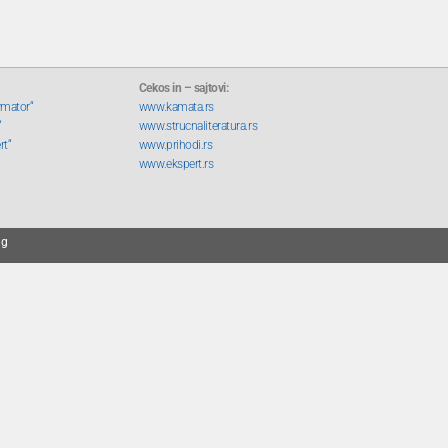
Cekos in – sajtovi:
rmator“
www.kamata.rs
“
www.strucnaliteratura.rs
rt“
www.prihodi.rs
www.ekspert.rs
ng