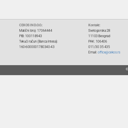
CEKOS IN D.O.O.:
Kontakt:
Matični broj: 17064444
Svetogorska 28
PIB: 100118943
11103 Beograd
Tekući račun (Banca Intesa):
PAK: 106406
160-6000001780340-43
011/30 35 435
Email:
office@cekos.rs
©