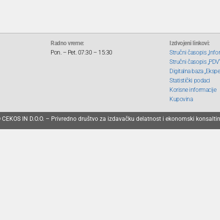
Radno vreme:
Izdvojeni linkovi:
Pon. – Pet. 07:30 – 15:30
Stručni časopis „Info
Stručni časopis „PDV
Digitalna baza „Ekspe
Statistički podaci
Korisne informacije
Kupovina
 CEKOS IN D.O.O. – Privredno društvo za izdavačku delatnost i ekonomski konsalti