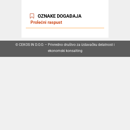
OZNAKE DOGAĐAJA
Prolećni raspust
© CEKOS IN D.O.O. – Privredno društvo za izdavačku delatnost i
ekonomski konsalting