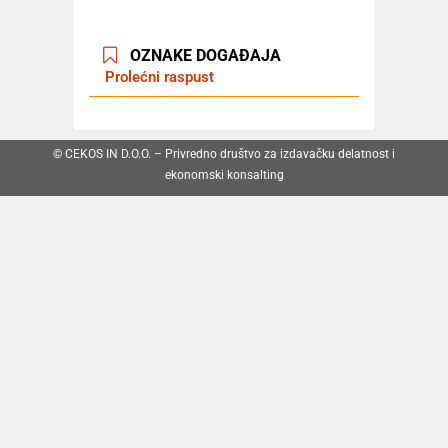
OZNAKE DOGAĐAJA
Prolećni raspust
© CEKOS IN D.O.O. – Privredno društvo za izdavačku delatnost i
ekonomski konsalting