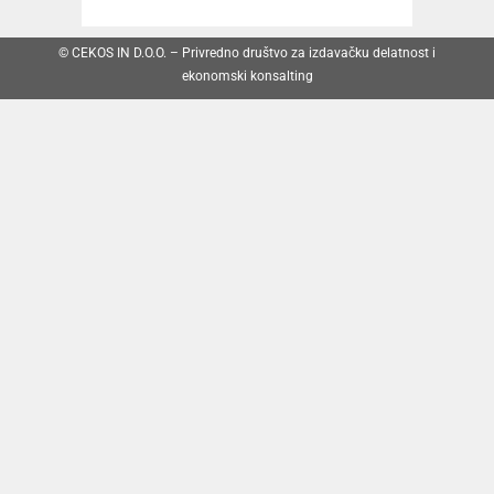
© CEKOS IN D.O.O. – Privredno društvo za izdavačku delatnost i
ekonomski konsalting