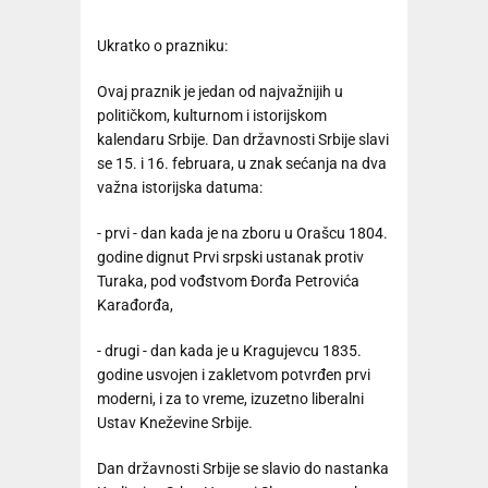
Ukratko o prazniku:
Ovaj praznik je jedan od najvažnijih u
političkom, kulturnom i istorijskom
kalendaru Srbije. Dan državnosti Srbije slavi
se 15. i 16. februara, u znak sećanja na dva
važna istorijska datuma:
- prvi - dan kada je na zboru u Orašcu 1804.
godine dignut Prvi srpski ustanak protiv
Turaka, pod vođstvom Đorđa Petrovića
Karađorđa,
- drugi - dan kada je u Kragujevcu 1835.
godine usvojen i zakletvom potvrđen prvi
moderni, i za to vreme, izuzetno liberalni
Ustav Kneževine Srbije.
Dan državnosti Srbije se slavio do nastanka