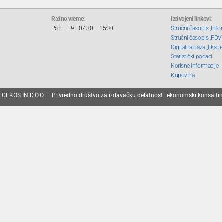
Radno vreme:
Izdvojeni linkovi:
Pon. – Pet. 07:30 – 15:30
Stručni časopis „Info
Stručni časopis „PDV
Digitalna baza „Ekspe
Statistički podaci
Korisne informacije
Kupovina
 CEKOS IN D.O.O. – Privredno društvo za izdavačku delatnost i ekonomski konsalti