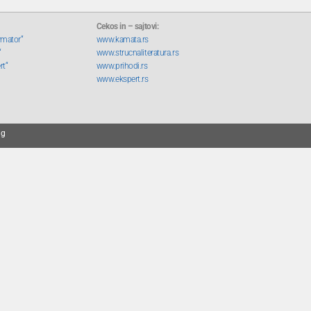
Cekos in – sajtovi:
rmator“
www.kamata.rs
“
www.strucnaliteratura.rs
rt“
www.prihodi.rs
www.ekspert.rs
ng