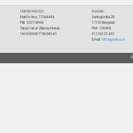
CEKOS IN D.O.O.:
Kontakt:
Matični broj: 17064444
Svetogorska 28
PIB: 100118943
11103 Beograd
Tekući račun (Banca Intesa):
PAK: 106406
160-6000001780340-43
011/30 35 435
Email:
office@cekos.rs
©