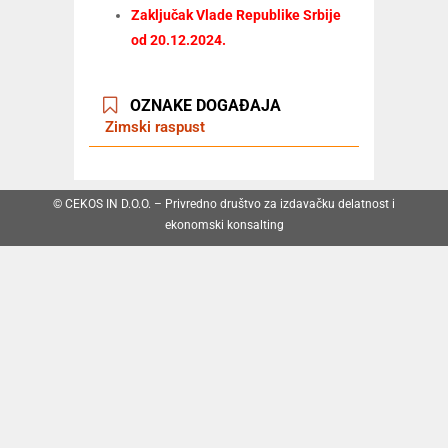
Zaključak Vlade Republike Srbije
od 20.12.2024.
OZNAKE DOGAĐAJA
Zimski raspust
© CEKOS IN D.O.O. – Privredno društvo za izdavačku delatnost i
ekonomski konsalting