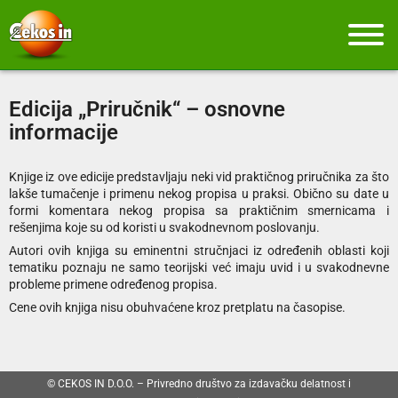
Edicija „Priručnik“ – osnovne
informacije
Knjige iz ove edicije predstavljaju neki vid praktičnog priručnika za što
lakše tumačenje i primenu nekog propisa u praksi. Obično su date u
formi komentara nekog propisa sa praktičnim smernicama i
rešenjima koje su od koristi u svakodnevnom poslovanju.
Autori ovih knjiga su eminentni stručnjaci iz određenih oblasti koji
tematiku poznaju ne samo teorijski već imaju uvid i u svakodnevne
probleme primene određenog propisa.
Cene ovih knjiga nisu obuhvaćene kroz pretplatu na časopise.
© CEKOS IN D.O.O. – Privredno društvo za izdavačku delatnost i