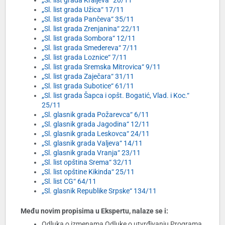
„Sl. list grada Kraljeva“ 20/11
„Sl. list grada Užica“ 17/11
„Sl. list grada Pančeva“ 35/11
„Sl. list grada Zrenjanina“ 22/11
„Sl. list grada Sombora“ 12/11
„Sl. list grada Smedereva“ 7/11
„Sl. list grada Loznice“ 7/11
„Sl. list grada Sremska Mitrovica“ 9/11
„Sl. list grada Zaječara“ 31/11
„Sl. list grada Subotice“ 61/11
„Sl. list grada Šapca i opšt. Bogatić, Vlad. i Koc.“
25/11
„Sl. glasnik grada Požarevca“ 6/11
„Sl. glasnik grada Jagodina“ 12/11
„Sl. glasnik grada Leskovca“ 24/11
„Sl. glasnik grada Valjeva“ 14/11
„Sl. glasnik grada Vranja“ 23/11
„Sl. list opština Srema“ 32/11
„Sl. list opštine Kikinda“ 25/11
„Sl. list CG“ 64/11
„Sl. glasnik Republike Srpske“ 134/11
Među novim propisima u Ekspertu, nalaze se i:
Odluka o izmenama Odluke o utvrđivanju Programa