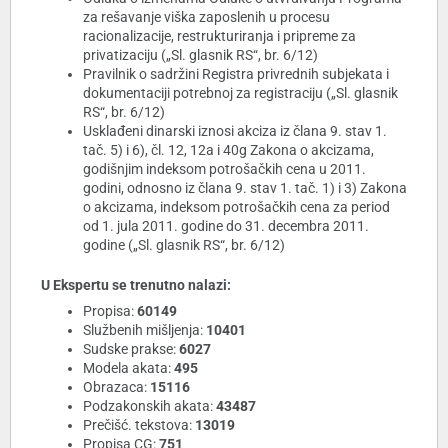
za rešavanje viška zaposlenih u procesu
racionalizacije, restrukturiranja i pripreme za
privatizaciju („Sl. glasnik RS“, br. 6/12)
Pravilnik o sadržini Registra privrednih subjekata i
dokumentaciji potrebnoj za registraciju („Sl. glasnik
RS“, br. 6/12)
Usklađeni dinarski iznosi akciza iz člana 9. stav 1.
tač. 5) i 6), čl. 12, 12a i 40g Zakona o akcizama,
godišnjim indeksom potrošačkih cena u 2011.
godini, odnosno iz člana 9. stav 1. tač. 1) i 3) Zakona
o akcizama, indeksom potrošačkih cena za period
od 1. jula 2011. godine do 31. decembra 2011.
godine („Sl. glasnik RS“, br. 6/12)
U Ekspertu se trenutno nalazi:
Propisa:
60149
Službenih mišljenja:
10401
Sudske prakse:
6027
Modela akata:
495
Obrazaca:
15116
Podzakonskih akata:
43487
Prečišć. tekstova:
13019
Propisa CG:
751