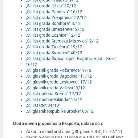
„Sl. list grada Kraljeva“ 9/12
„Sl. list grada Užica“ 10/12
„Sl. list grada Pančeva“ 16/12
„Sl. list grada Zrenjanina“ 22/12
„Sl. list grada Sombora“ 8/12
„Sl. list grada Smedereva“ 2/12
„Sl. list grada Loznice“ 12/12
„Sl. list grada Sremska Mitrovica“ 2/12
„Sl. list grada Zaječara“ 19/12
„Sl. list grada Subotice“ 40/12
„Sl. list grada Šapca i opšt. Bogatić, Vlad. i Koc.“
16/12
„Sl. glasnik grada Požarevca“ 9/12
„Sl. glasnik grada Jagodina“ 11/12
„Sl. glasnik grada Leskovca“ 17/12
„Sl. glasnik grada Valjeva“ 9/12
„Sl. list opština Srema“ 17/12
„Sl. list opštine Kikinda“ 16/12
„Sl. list CG“ 34/12
„Sl. glasnik Republike Srpske“ 63/12
Među novim propisima u Ekspertu, nalaze se i:
Zakon o ministarstvima („Sl. glasnik RS“, br. 72/12)
Zakon o dopunama Zakona o Vladi („Sl. glasnik RS“,