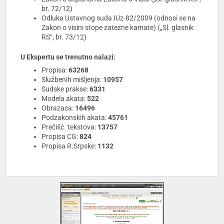
br. 72/12)
Odluka Ustavnog suda IUz-82/2009 (odnosi se na
Zakon o visini stope zatezne kamate) („Sl. glasnik
RS“, br. 73/12)
U Ekspertu se trenutno nalazi:
Propisa:
63268
Službenih mišljenja:
10957
Sudske prakse:
6331
Modela akata:
522
Obrazaca:
16496
Podzakonskih akata:
45761
Prečišć. tekstova:
13757
Propisa CG:
824
Propisa R.Srpske:
1132