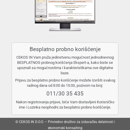
Besplatno probno korišćenje
CEKOS IN Vam pruža jedinstvenu mogućnost jednodnevnog
BESPLATNOG probnog korišćenja Ekspert-a, kako biste se
upoznali sa mogućnostima i karakteristikama ove digitalne
baze.
Prijavu za besplatno probno korišćenje možete izvršiti svakog
radnog dana od 8:00 do 15:00, pozivom na broj:
011/30 35 435
Nakon registrovanja prijave, biće Vam dostavljeni Korisničko
ime i Lozinka neophodni za besplatno probno korišćenje.
© CEKOS IN D.O.O. – Privredno društvo za izdavačku delatnost i
ekonomski konsalting