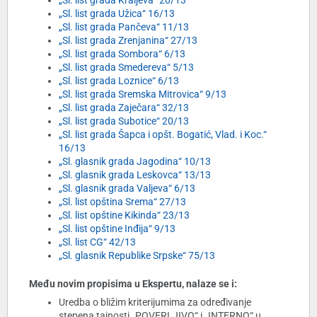
„Sl. list grada Kraljeva“ 20/13
„Sl. list grada Užica“ 16/13
„Sl. list grada Pančeva“ 11/13
„Sl. list grada Zrenjanina“ 27/13
„Sl. list grada Sombora“ 6/13
„Sl. list grada Smedereva“ 5/13
„Sl. list grada Loznice“ 6/13
„Sl. list grada Sremska Mitrovica“ 9/13
„Sl. list grada Zaječara“ 32/13
„Sl. list grada Subotice“ 20/13
„Sl. list grada Šapca i opšt. Bogatić, Vlad. i Koc.“
16/13
„Sl. glasnik grada Jagodina“ 10/13
„Sl. glasnik grada Leskovca“ 13/13
„Sl. glasnik grada Valjeva“ 6/13
„Sl. list opština Srema“ 27/13
„Sl. list opštine Kikinda“ 23/13
„Sl. list opštine Inđija“ 9/13
„Sl. list CG“ 42/13
„Sl. glasnik Republike Srpske“ 75/13
Među novim propisima u Ekspertu, nalaze se i:
Uredba o bližim kriterijumima za određivanje
stepena tajnosti „POVERLJIVO“ i „INTERNO“ u