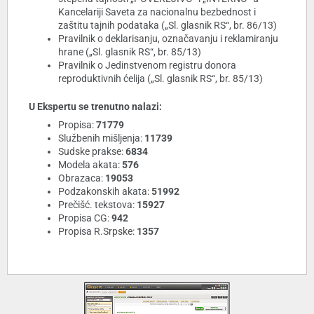
Kancelariji Saveta za nacionalnu bezbednost i
zaštitu tajnih podataka („Sl. glasnik RS“, br. 86/13)
Pravilnik o deklarisanju, označavanju i reklamiranju
hrane („Sl. glasnik RS“, br. 85/13)
Pravilnik o Jedinstvenom registru donora
reproduktivnih ćelija („Sl. glasnik RS“, br. 85/13)
U Ekspertu se trenutno nalazi:
Propisa:
71779
Službenih mišljenja:
11739
Sudske prakse:
6834
Modela akata:
576
Obrazaca:
19053
Podzakonskih akata:
51992
Prečišć. tekstova:
15927
Propisa CG:
942
Propisa R.Srpske:
1357