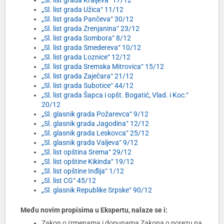
„Sl. list grada Kraljeva“ 17/12
„Sl. list grada Užica“ 11/12
„Sl. list grada Pančeva“ 30/12
„Sl. list grada Zrenjanina“ 23/12
„Sl. list grada Sombora“ 8/12
„Sl. list grada Smedereva“ 10/12
„Sl. list grada Loznice“ 12/12
„Sl. list grada Sremska Mitrovica“ 15/12
„Sl. list grada Zaječara“ 21/12
„Sl. list grada Subotice“ 44/12
„Sl. list grada Šapca i opšt. Bogatić, Vlad. i Koc.“
20/12
„Sl. glasnik grada Požarevca“ 9/12
„Sl. glasnik grada Jagodina“ 12/12
„Sl. glasnik grada Leskovca“ 25/12
„Sl. glasnik grada Valjeva“ 9/12
„Sl. list opština Srema“ 29/12
„Sl. list opštine Kikinda“ 19/12
„Sl. list opštine Inđija“ 1/12
„Sl. list CG“ 45/12
„Sl. glasnik Republike Srpske“ 90/12
Među novim propisima u Ekspertu, nalaze se i:
Zakon o izmenama i dopunama Zakona o porezu na