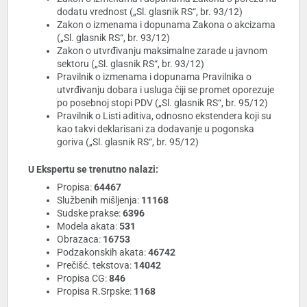
dodatu vrednost („Sl. glasnik RS“, br. 93/12)
Zakon o izmenama i dopunama Zakona o akcizama
(„Sl. glasnik RS“, br. 93/12)
Zakon o utvrđivanju maksimalne zarade u javnom
sektoru („Sl. glasnik RS“, br. 93/12)
Pravilnik o izmenama i dopunama Pravilnika o
utvrđivanju dobara i usluga čiji se promet oporezuje
po posebnoj stopi PDV („Sl. glasnik RS“, br. 95/12)
Pravilnik o Listi aditiva, odnosno ekstendera koji su
kao takvi deklarisani za dodavanje u pogonska
goriva („Sl. glasnik RS“, br. 95/12)
U Ekspertu se trenutno nalazi:
Propisa:
64467
Službenih mišljenja:
11168
Sudske prakse:
6396
Modela akata:
531
Obrazaca:
16753
Podzakonskih akata:
46742
Prečišć. tekstova:
14042
Propisa CG:
846
Propisa R.Srpske:
1168