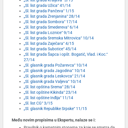
„Sl. list grada Kraljeva“ 3/15
„Sl. list grada Užica“ 41/14
„Sl. list grada Pančeva“ 1/15
„Sl. list grada Zrenjanina“ 28/14
„Sl. list grada Sombora“ 17/14
„Sl. list grada Smedereva“ 6/14
„Sl. list grada Loznice“ 9/14
„Sl. list grada Sremska Mitrovica“ 10/14
„Sl. list grada Zaječara“ 4/15
„Sl. list grada Subotice“ 45/14
„Sl. list grada Šapca i opšt. Bogatić, Vlad. i Koc.“
27/14
„Sl. glasnik grada Požarevca“ 10/14
„Sl. glasnik grada Jagodina“ 10/14
„Sl. glasnik grada Leskovca“ 21/14
„Sl. glasnik grada Valjeva“ 10/14
„Sl. list opština Srema“ 28/14
„Sl. list opštine Kikinda“ 23/14
„Sl. list opštine Inđija“ 11/14
„Sl. list CG“ 3/15
„Sl. glasnik Republike Srpske“ 11/15
Među novim propisima u Ekspertu, nalaze se i:
Pravilnik o kamatnim stopama za koje se smatra da