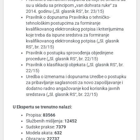
su u skladu sa principom „van dohvata ruke“ za
2014. godinu („Sl. glasnik RS“, br. 23/15)
Pravilnik o dopunama Pravilnika o tehničko-
tehnološkim postupcima za formiranje
kvalifikovanog elektronskog potpisa i kriterijumima
koje treba da ispune sredstva za formiranje
kvalifikovanog elektronskog potpisa („Sl. glasnik
RS“, br. 23/15)
Pravilnik o postupku sprovođenja objedinjene
procedure („Sl. glasnik RS“, br. 22/15)
Pravilnik o klasifikaciji objekata („Sl. glasnik RS“, br.
22/15)
Uredba o izmenama i dopunama Uredbe o postupku
za pribavljanje saglasnosti za novo zapošljavanje i
dodatno radno angažovanje kod korisnika javnih
sredstava („Sl. glasnik RS“, br. 22/15)
U Ekspertu se trenutno nalazi:
Propisa:
83566
Službenih mišljenja:
12452
Sudske prakse:
7379
Modela akata:
632
Obrazaca:
22737