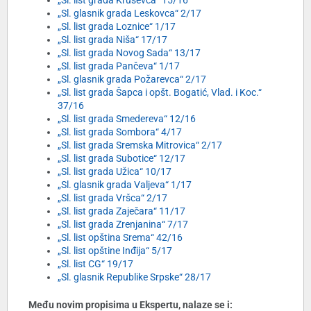
„Sl. list grada Kruševca“ 15/16
„Sl. glasnik grada Leskovca“ 2/17
„Sl. list grada Loznice“ 1/17
„Sl. list grada Niša“ 17/17
„Sl. list grada Novog Sada“ 13/17
„Sl. list grada Pančeva“ 1/17
„Sl. glasnik grada Požarevca“ 2/17
„Sl. list grada Šapca i opšt. Bogatić, Vlad. i Koc.“
37/16
„Sl. list grada Smedereva“ 12/16
„Sl. list grada Sombora“ 4/17
„Sl. list grada Sremska Mitrovica“ 2/17
„Sl. list grada Subotice“ 12/17
„Sl. list grada Užica“ 10/17
„Sl. glasnik grada Valjeva“ 1/17
„Sl. list grada Vršca“ 2/17
„Sl. list grada Zaječara“ 11/17
„Sl. list grada Zrenjanina“ 7/17
„Sl. list opština Srema“ 42/16
„Sl. list opštine Inđija“ 5/17
„Sl. list CG“ 19/17
„Sl. glasnik Republike Srpske“ 28/17
Među novim propisima u Ekspertu, nalaze se i: