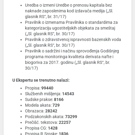
Uredba o izmeni Uredbe o prenosu kapitala bez
naknade zaposlenima kod izdavača medija („Sl.
glasnik RS“, br. 31/17)
Pravilnik o izmenama Pravilnika o standardima za
kategorizaciju ugostiteljskih objekata za smeštaj
(„Sl. glasnik RS“, br. 30/17)
Pravilnik o zdravstvenoj ispravnosti bazenskih voda
(„Sl. glasnik RS“, br. 30/17)
Pravilnik o sadržini i načinu sprovođenja Godišnjeg
programa monitoringa kvaliteta derivata nafte i
biogoriva za 2017. godinu („Sl. glasnik RS“, br.
30/17)
U Ekspertu se trenutno nalazi:
Propisa:
99440
Službenih mišljenja:
14543
Sudske prakse:
8166
Modela akata:
729
Obrazaca:
28242
Podzakonskih akata:
73299
Prečišć. tekstova:
22257
Propisa CG:
1428
Propisa R.Srpske:
1836