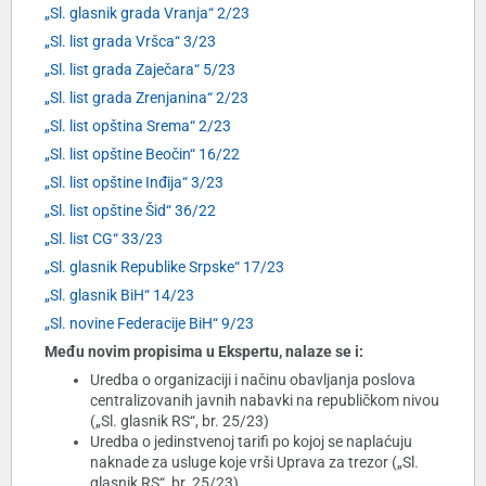
„Sl. glasnik grada Vranja“ 2/23
„Sl. list grada Vršca“ 3/23
„Sl. list grada Zaječara“ 5/23
„Sl. list grada Zrenjanina“ 2/23
„Sl. list opština Srema“ 2/23
„Sl. list opštine Beočin“ 16/22
„Sl. list opštine Inđija“ 3/23
„Sl. list opštine Šid“ 36/22
„Sl. list CG“ 33/23
„Sl. glasnik Republike Srpske“ 17/23
„Sl. glasnik BiH“ 14/23
„Sl. novine Federacije BiH“ 9/23
Među novim propisima u Ekspertu, nalaze se i:
Uredba o organizaciji i načinu obavljanja poslova
centralizovanih javnih nabavki na republičkom nivou
(„Sl. glasnik RS“, br. 25/23)
Uredba o jedinstvenoj tarifi po kojoj se naplaćuju
naknade za usluge koje vrši Uprava za trezor („Sl.
glasnik RS“, br. 25/23)