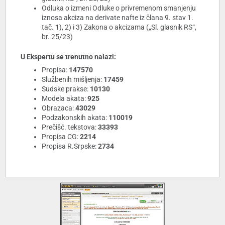
Odluka o izmeni Odluke o privremenom smanjenju
iznosa akciza na derivate nafte iz člana 9. stav 1.
tač. 1), 2) i 3) Zakona o akcizama („Sl. glasnik RS“,
br. 25/23)
U Ekspertu se trenutno nalazi:
Propisa:
147570
Službenih mišljenja:
17459
Sudske prakse:
10130
Modela akata:
925
Obrazaca:
43029
Podzakonskih akata:
110019
Prečišć. tekstova:
33393
Propisa CG:
2214
Propisa R.Srpske:
2734