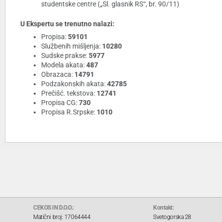
studentske centre („Sl. glasnik RS“, br. 90/11)
U Ekspertu se trenutno nalazi:
Propisa:
59101
Službenih mišljenja:
10280
Sudske prakse:
5977
Modela akata:
487
Obrazaca:
14791
Podzakonskih akata:
42785
Prečišć. tekstova:
12741
Propisa CG:
730
Propisa R.Srpske:
1010
CEKOS IN D.O.O.:
Kontakt:
Matični broj: 17064444
Svetogorska 28