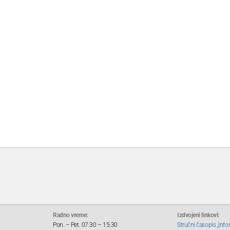
Radno vreme:
Izdvojeni linkovi:
Pon. – Pet. 07:30 – 15:30
Stručni časopis „Info