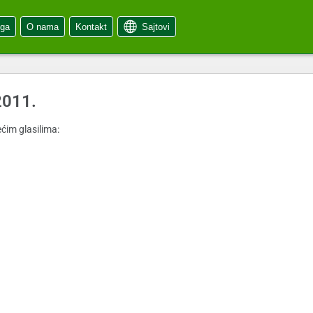
oga
O nama
Kontakt
Sajtovi
2011.
ćim glasilima: