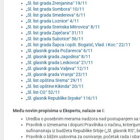
„Sl. list grada Zrenjanina“ 19/11
„Sl. list grada Sombora“ 10/11
„Sl. list grada Smedereva“ 6/11
„Sl. list grada Loznice“ 4/11
„Sl. list grada Sremska Mitrovica“ 8/11
„Sl. list grada Zaječara“ 31/11
„Sl. list grada Subotice“ 56/11
„Sl. list grada Šapca i opšt. Bogatić, Vlad. i Koc.“ 22/11
„Sl. glasnik grada Požarevca“ 6/11
„Sl. glasnik grada Jagodina“ 8/11
„Sl. glasnik grada Leskovca“ 21/11
„Sl. glasnik grada Valjeva“ 12/11
„Sl. glasnik grada Vranja“ 23/11
„Sl. list opština Srema“ 29/11
„Sl. list opštine Kikinda“ 20/11
„Sl. list CG“ 52/11
„Sl. glasnik Republike Srpske“ 116/11
Među novim propisima u Ekspertu, nalaze se i:
Uredba o posebnim merama nadzora nad postupanjem sa taj
Pravilnik o izmenama i dopuni Pravilnika o načinu, kriterijumi
sufinansiraju iz budžeta Republike Srbije („Sl. glasnik RS“, b
Pravilnik o bližim uslovima za osnivanje, početak rada i ob