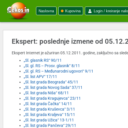
Naslovna
Kupovina
Login / kreiranje nal
Ekspert: poslednje izmene od 05.12.
Ekspert Internet je ažuriran 05.12.2011. godine, zaključno sa slede
„Sl. glasnik RS“ 90/11
„Sl. gl. RS – Prosv. glasnik“ 8/11
„Sl. gl. RS – Međunarodni ugovori“ 9/11
„Sl. list APV“ 17/11
„Sl. list grada Beograda“ 45/11
„Sl. list grada Novog Sada“ 37/11
„Sl. list grada Niša“ 68/11
„Sl. list grada Kragujevca“ 23/11
„Sl. list grada Čačka“ 14/11
„Sl. list grada Kruševca“ 3/11
„Sl. list grada Kraljeva“ 15/11
„Sl. list grada Užica“ 13-1/11
„Sl. list grada Pančeva“ 29/11