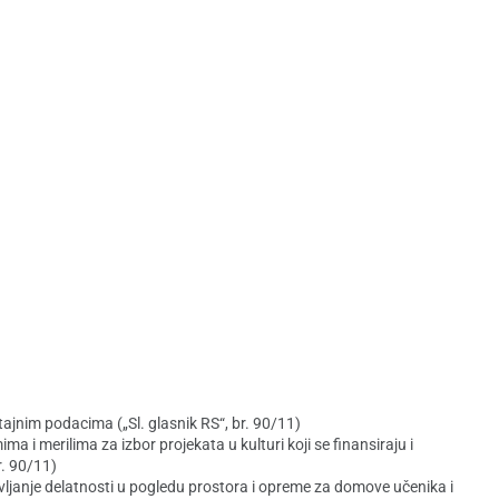
nim podacima („Sl. glasnik RS“, br. 90/11)
ma i merilima za izbor projekata u kulturi koji se finansiraju i
r. 90/11)
avljanje delatnosti u pogledu prostora i opreme za domove učenika i