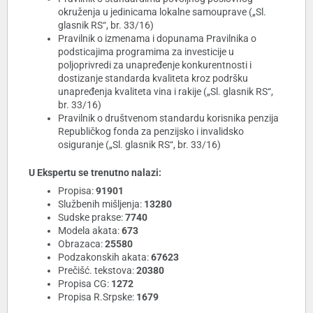
okruženja u jedinicama lokalne samouprave („Sl.
glasnik RS“, br. 33/16)
Pravilnik o izmenama i dopunama Pravilnika o
podsticajima programima za investicije u
poljoprivredi za unapređenje konkurentnosti i
dostizanje standarda kvaliteta kroz podršku
unapređenja kvaliteta vina i rakije („Sl. glasnik RS“,
br. 33/16)
Pravilnik o društvenom standardu korisnika penzija
Republičkog fonda za penzijsko i invalidsko
osiguranje („Sl. glasnik RS“, br. 33/16)
U Ekspertu se trenutno nalazi:
Propisa:
91901
Službenih mišljenja:
13280
Sudske prakse:
7740
Modela akata:
673
Obrazaca:
25580
Podzakonskih akata:
67623
Prečišć. tekstova:
20380
Propisa CG:
1272
Propisa R.Srpske:
1679