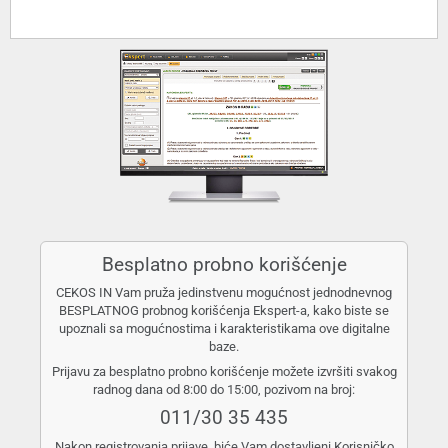
Besplatno probno korišćenje
CEKOS IN Vam pruža jedinstvenu mogućnost jednodnevnog
BESPLATNOG probnog korišćenja Ekspert-a, kako biste se
upoznali sa mogućnostima i karakteristikama ove digitalne
baze.
Prijavu za besplatno probno korišćenje možete izvršiti svakog
radnog dana od 8:00 do 15:00, pozivom na broj:
011/30 35 435
Nakon registrovanja prijave, biće Vam dostavljeni Korisničko