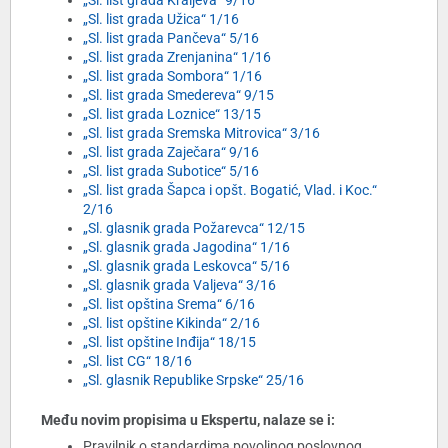
„Sl. list grada Kraljeva“ 9/16
„Sl. list grada Užica“ 1/16
„Sl. list grada Pančeva“ 5/16
„Sl. list grada Zrenjanina“ 1/16
„Sl. list grada Sombora“ 1/16
„Sl. list grada Smedereva“ 9/15
„Sl. list grada Loznice“ 13/15
„Sl. list grada Sremska Mitrovica“ 3/16
„Sl. list grada Zaječara“ 9/16
„Sl. list grada Subotice“ 5/16
„Sl. list grada Šapca i opšt. Bogatić, Vlad. i Koc.“
2/16
„Sl. glasnik grada Požarevca“ 12/15
„Sl. glasnik grada Jagodina“ 1/16
„Sl. glasnik grada Leskovca“ 5/16
„Sl. glasnik grada Valjeva“ 3/16
„Sl. list opština Srema“ 6/16
„Sl. list opštine Kikinda“ 2/16
„Sl. list opštine Inđija“ 18/15
„Sl. list CG“ 18/16
„Sl. glasnik Republike Srpske“ 25/16
Među novim propisima u Ekspertu, nalaze se i:
Pravilnik o standardima povoljnog poslovnog