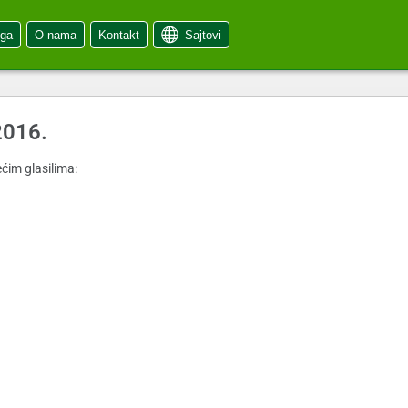
oga
O nama
Kontakt
Sajtovi
2016.
ćim glasilima: