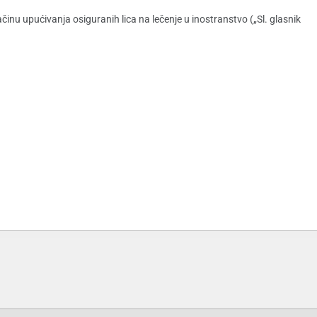
inu upućivanja osiguranih lica na lečenje u inostranstvo („Sl. glasnik