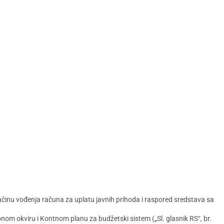
ačinu vođenja računa za uplatu javnih prihoda i raspored sredstava sa
nom okviru i Kontnom planu za budžetski sistem („Sl. glasnik RS“, br.