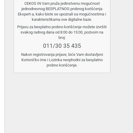
CEKOS IN Vam pruža jedinstvenu mogućnost
jednodnevnog BESPLATNOG probnog korišćenja
Ekspert-a, kako biste se upoznali sa mogućnostima i
karakteristikama ove digitalne baze.
Prijavu za besplatno probno korišćenje možete izvršiti
svakog radnog dana od 8:00 do 15:00, pozivom na
broj:
011/30 35 435
Nakon registrovanja prijave, biće Vam dostavljeni
Korisničko ime i Lozinka neophodni za besplatno
probno korišćenje.