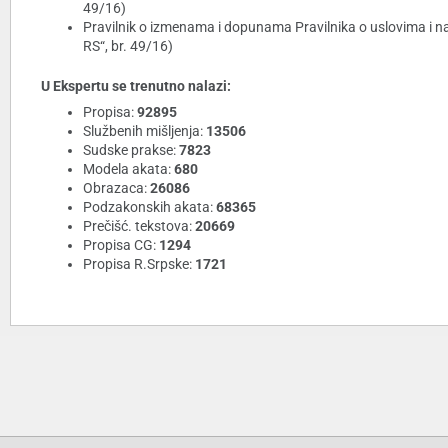
49/16)
Pravilnik o izmenama i dopunama Pravilnika o uslovima i nač
RS“, br. 49/16)
U Ekspertu se trenutno nalazi:
Propisa:
92895
Službenih mišljenja:
13506
Sudske prakse:
7823
Modela akata:
680
Obrazaca:
26086
Podzakonskih akata:
68365
Prečišć. tekstova:
20669
Propisa CG:
1294
Propisa R.Srpske:
1721