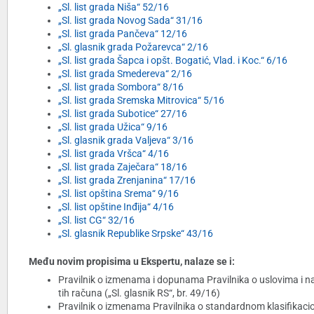
„Sl. list grada Niša“ 52/16
„Sl. list grada Novog Sada“ 31/16
„Sl. list grada Pančeva“ 12/16
„Sl. glasnik grada Požarevca“ 2/16
„Sl. list grada Šapca i opšt. Bogatić, Vlad. i Koc.“ 6/16
„Sl. list grada Smedereva“ 2/16
„Sl. list grada Sombora“ 8/16
„Sl. list grada Sremska Mitrovica“ 5/16
„Sl. list grada Subotice“ 27/16
„Sl. list grada Užica“ 9/16
„Sl. glasnik grada Valjeva“ 3/16
„Sl. list grada Vršca“ 4/16
„Sl. list grada Zaječara“ 18/16
„Sl. list grada Zrenjanina“ 17/16
„Sl. list opština Srema“ 9/16
„Sl. list opštine Inđija“ 4/16
„Sl. list CG“ 32/16
„Sl. glasnik Republike Srpske“ 43/16
Među novim propisima u Ekspertu, nalaze se i:
Pravilnik o izmenama i dopunama Pravilnika o uslovima i n
tih računa („Sl. glasnik RS“, br. 49/16)
Pravilnik o izmenama Pravilnika o standardnom klasifikacio