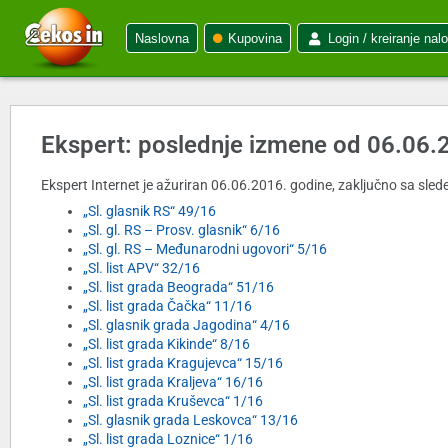
Naslovna
Kupovina
Login / kreiranje nal
Ekspert: poslednje izmene od 06.06.
Ekspert Internet je ažuriran 06.06.2016. godine, zaključno sa slede
„Sl. glasnik RS“ 49/16
„Sl. gl. RS – Prosv. glasnik“ 6/16
„Sl. gl. RS – Međunarodni ugovori“ 5/16
„Sl. list APV“ 32/16
„Sl. list grada Beograda“ 51/16
„Sl. list grada Čačka“ 11/16
„Sl. glasnik grada Jagodina“ 4/16
„Sl. list grada Kikinde“ 8/16
„Sl. list grada Kragujevca“ 15/16
„Sl. list grada Kraljeva“ 16/16
„Sl. list grada Kruševca“ 1/16
„Sl. glasnik grada Leskovca“ 13/16
„Sl. list grada Loznice“ 1/16