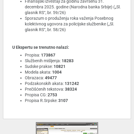
Finansijski izveštaji za godinu završenu 31.
decembra 2025. godine (Narodna banka Srbije) („Sl.
glasnik RS“, br. 59/26)
Sporazum o produženju roka važenja Posebnog
kolektivnog ugovora za policijske službenike („Sl.
glasnik RS“, br. 58/26)
U Ekspertu se trenutno nalazi:
Propisa:
173867
Službenih mišljenja:
18283
Sudske prakse:
10821
Modela akata:
1004
Obrazaca:
49477
Podzakonskih akata:
131242
Prečišćenih tekstova:
38324
Propisa CG:
2753
Propisa R.Srpske:
3107