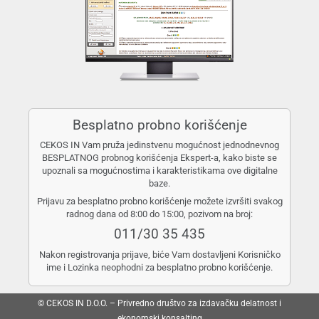
Besplatno probno korišćenje
CEKOS IN Vam pruža jedinstvenu mogućnost jednodnevnog
BESPLATNOG probnog korišćenja Ekspert-a, kako biste se
upoznali sa mogućnostima i karakteristikama ove digitalne
baze.
Prijavu za besplatno probno korišćenje možete izvršiti svakog
radnog dana od 8:00 do 15:00, pozivom na broj:
011/30 35 435
Nakon registrovanja prijave, biće Vam dostavljeni Korisničko
ime i Lozinka neophodni za besplatno probno korišćenje.
© CEKOS IN D.O.O. – Privredno društvo za izdavačku delatnost i
ekonomski konsalting