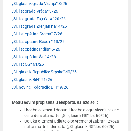
„Sl. glasnik grada Vranja“ 3/26
„Sl. list grada Vršca“ 3/26
„Sl. list grada Zaječara“ 20/26
„Sl. list grada Zrenjanina“ 4/26
„Sl. list opština Srema“ 7/26
„Sl. list opštine Beočin“ 13/25
„Sl. list opštine Inđija“ 6/26
„Sl. list opštine Šid“ 4/26
„Sl. list CG“ 61/26
„Sl. glasnik Republike Srpske“ 40/26
„Sl. glasnik BiH“ 21/26
„Sl. novine Federacije BiH“ 9/26
Među novim propisima u Ekspertu, nalaze se i:
Uredba o izmeni i dopuni Uredbe o ograničenju visine
cena derivata nafte („Sl. glasnik RS“, br. 60/26)
Odluka o izmeni Odluke o privremenoj zabrani izvoza
nafte i naftnih derivata („Sl. glasnik RS“, br. 60/26)