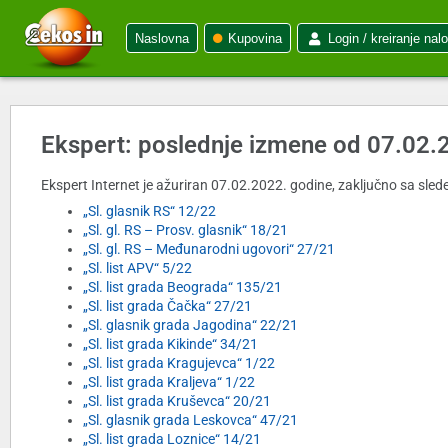
Naslovna
Kupovina
Login / kreiranje nal
Ekspert: poslednje izmene od 07.02.
Ekspert Internet je ažuriran 07.02.2022. godine, zaključno sa slede
„Sl. glasnik RS“ 12/22
„Sl. gl. RS – Prosv. glasnik“ 18/21
„Sl. gl. RS – Međunarodni ugovori“ 27/21
„Sl. list APV“ 5/22
„Sl. list grada Beograda“ 135/21
„Sl. list grada Čačka“ 27/21
„Sl. glasnik grada Jagodina“ 22/21
„Sl. list grada Kikinde“ 34/21
„Sl. list grada Kragujevca“ 1/22
„Sl. list grada Kraljeva“ 1/22
„Sl. list grada Kruševca“ 20/21
„Sl. glasnik grada Leskovca“ 47/21
„Sl. list grada Loznice“ 14/21