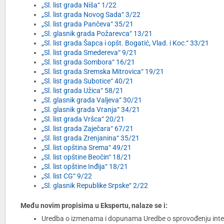
„Sl. list grada Niša“ 1/22
„Sl. list grada Novog Sada“ 3/22
„Sl. list grada Pančeva“ 35/21
„Sl. glasnik grada Požarevca“ 13/21
„Sl. list grada Šapca i opšt. Bogatić, Vlad. i Koc.“ 33/21
„Sl. list grada Smedereva“ 9/21
„Sl. list grada Sombora“ 16/21
„Sl. list grada Sremska Mitrovica“ 19/21
„Sl. list grada Subotice“ 40/21
„Sl. list grada Užica“ 58/21
„Sl. glasnik grada Valjeva“ 30/21
„Sl. glasnik grada Vranja“ 34/21
„Sl. list grada Vršca“ 20/21
„Sl. list grada Zaječara“ 67/21
„Sl. list grada Zrenjanina“ 35/21
„Sl. list opština Srema“ 49/21
„Sl. list opštine Beočin“ 18/21
„Sl. list opštine Inđija“ 18/21
„Sl. list CG“ 9/22
„Sl. glasnik Republike Srpske“ 2/22
Među novim propisima u Ekspertu, nalaze se i:
Uredba o izmenama i dopunama Uredbe o sprovođenju inte