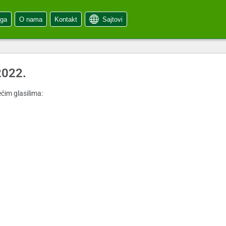
oga
O nama
Kontakt
Sajtovi
2022.
ćim glasilima: