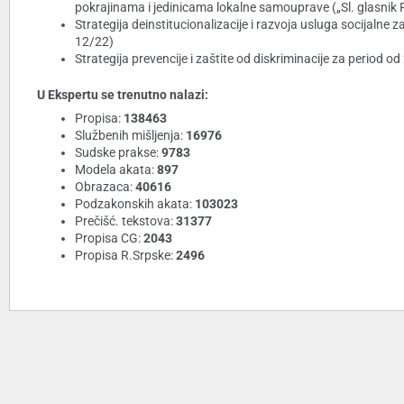
pokrajinama i jedinicama lokalne samouprave („Sl. glasnik R
Strategija deinstitucionalizacije i razvoja usluga socijalne z
12/22)
Strategija prevencije i zaštite od diskriminacije za period od
U Ekspertu se trenutno nalazi:
Propisa:
138463
Službenih mišljenja:
16976
Sudske prakse:
9783
Modela akata:
897
Obrazaca:
40616
Podzakonskih akata:
103023
Prečišć. tekstova:
31377
Propisa CG:
2043
Propisa R.Srpske:
2496