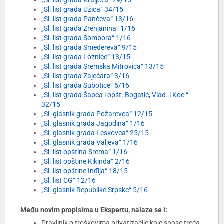
„Sl. list grada Kraljeva“ 29/15
„Sl. list grada Užica“ 34/15
„Sl. list grada Pančeva“ 13/16
„Sl. list grada Zrenjanina“ 1/16
„Sl. list grada Sombora“ 1/16
„Sl. list grada Smedereva“ 9/15
„Sl. list grada Loznice“ 13/15
„Sl. list grada Sremska Mitrovica“ 13/15
„Sl. list grada Zaječara“ 3/16
„Sl. list grada Subotice“ 5/16
„Sl. list grada Šapca i opšt. Bogatić, Vlad. i Koc.“
32/15
„Sl. glasnik grada Požarevca“ 12/15
„Sl. glasnik grada Jagodina“ 1/16
„Sl. glasnik grada Leskovca“ 25/15
„Sl. glasnik grada Valjeva“ 1/16
„Sl. list opština Srema“ 1/16
„Sl. list opštine Kikinda“ 2/16
„Sl. list opštine Inđija“ 18/15
„Sl. list CG“ 12/16
„Sl. glasnik Republike Srpske“ 5/16
Među novim propisima u Ekspertu, nalaze se i:
Pravilnik o troškovima privatizacije koje snose treća