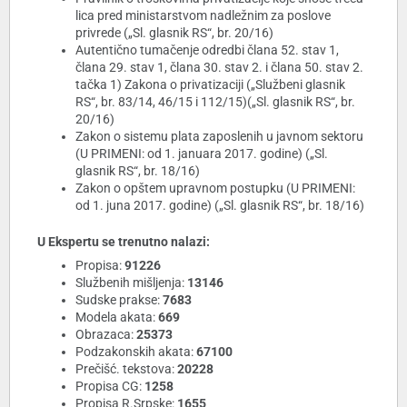
lica pred ministarstvom nadležnim za poslove
privrede („Sl. glasnik RS“, br. 20/16)
Autentično tumačenje odredbi člana 52. stav 1,
člana 29. stav 1, člana 30. stav 2. i člana 50. stav 2.
tačka 1) Zakona o privatizaciji („Službeni glasnik
RS“, br. 83/14, 46/15 i 112/15)(„Sl. glasnik RS“, br.
20/16)
Zakon o sistemu plata zaposlenih u javnom sektoru
(U PRIMENI: od 1. januara 2017. godine) („Sl.
glasnik RS“, br. 18/16)
Zakon o opštem upravnom postupku (U PRIMENI:
od 1. juna 2017. godine) („Sl. glasnik RS“, br. 18/16)
U Ekspertu se trenutno nalazi:
Propisa:
91226
Službenih mišljenja:
13146
Sudske prakse:
7683
Modela akata:
669
Obrazaca:
25373
Podzakonskih akata:
67100
Prečišć. tekstova:
20228
Propisa CG:
1258
Propisa R.Srpske:
1655