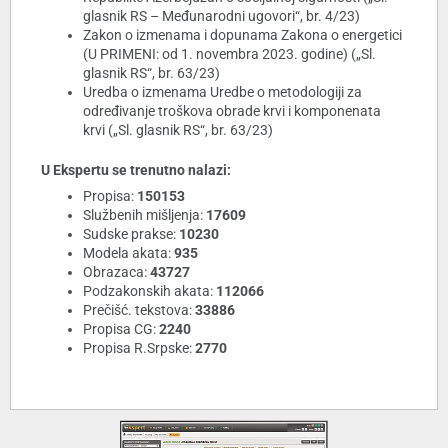
glasnik RS – Međunarodni ugovori“, br. 4/23)
Zakon o izmenama i dopunama Zakona o energetici
(U PRIMENI: od 1. novembra 2023. godine) („Sl.
glasnik RS“, br. 63/23)
Uredba o izmenama Uredbe o metodologiji za
određivanje troškova obrade krvi i komponenata
krvi („Sl. glasnik RS“, br. 63/23)
U Ekspertu se trenutno nalazi:
Propisa:
150153
Službenih mišljenja:
17609
Sudske prakse:
10230
Modela akata:
935
Obrazaca:
43727
Podzakonskih akata:
112066
Prečišć. tekstova:
33886
Propisa CG:
2240
Propisa R.Srpske:
2770