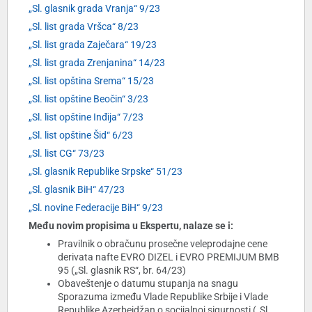
„Sl. glasnik grada Vranja“ 9/23
„Sl. list grada Vršca“ 8/23
„Sl. list grada Zaječara“ 19/23
„Sl. list grada Zrenjanina“ 14/23
„Sl. list opština Srema“ 15/23
„Sl. list opštine Beočin“ 3/23
„Sl. list opštine Inđija“ 7/23
„Sl. list opštine Šid“ 6/23
„Sl. list CG“ 73/23
„Sl. glasnik Republike Srpske“ 51/23
„Sl. glasnik BiH“ 47/23
„Sl. novine Federacije BiH“ 9/23
Među novim propisima u Ekspertu, nalaze se i:
Pravilnik o obračunu prosečne veleprodajne cene
derivata nafte EVRO DIZEL i EVRO PREMIJUM BMB
95 („Sl. glasnik RS“, br. 64/23)
Obaveštenje o datumu stupanja na snagu
Sporazuma između Vlade Republike Srbije i Vlade
Republike Azerbejdžan o socijalnoj sigurnosti („Sl.