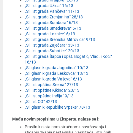
„Sl. list grada Kraljeva“ 20/13
„Sl. list grada Užica“ 16/13
„Sl. list grada Pančeva“ 11/13
„Sl. list grada Zrenjanina“ 28/13
„Sl. list grada Sombora“ 6/13
„Sl. list grada Smedereva“ 5/13
„Sl. list grada Loznice“ 6/13
„Sl. list grada Sremska Mitrovica“ 9/13
„Sl. list grada Zaječara“ 33/13
„Sl. list grada Subotice“ 20/13
„Sl. list grada Šapca i opšt. Bogatić, Vlad. i Koc.“
16/13
„Sl. glasnik grada Jagodina“ 10/13
„Sl. glasnik grada Leskovca“ 13/13
„Sl. glasnik grada Valjeva“ 6/13
„Sl. list opština Srema“ 27/13
„Sl. list opštine Kikinda“ 23/13
„Sl. list opštine Inđija“ 9/13
„Sl. list CG“ 42/13
„Sl. glasnik Republike Srpske“ 78/13
Među novim propisima u Ekspertu, nalaze se i:
Pravilnik o stalnom stručnom usavršavanju i
sticanju zvanja nastavnika, vaspitača i stručnih