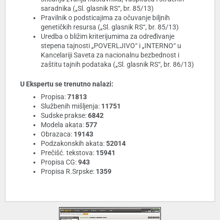
saradnika („Sl. glasnik RS“, br. 85/13)
Pravilnik o podsticajima za očuvanje biljnih
genetičkih resursa („Sl. glasnik RS“, br. 85/13)
Uredba o bližim kriterijumima za određivanje
stepena tajnosti „POVERLJIVO“ i „INTERNO“ u
Kancelariji Saveta za nacionalnu bezbednost i
zaštitu tajnih podataka („Sl. glasnik RS“, br. 86/13)
U Ekspertu se trenutno nalazi:
Propisa:
71813
Službenih mišljenja:
11751
Sudske prakse:
6842
Modela akata:
577
Obrazaca:
19143
Podzakonskih akata:
52014
Prečišć. tekstova:
15941
Propisa CG:
943
Propisa R.Srpske:
1359