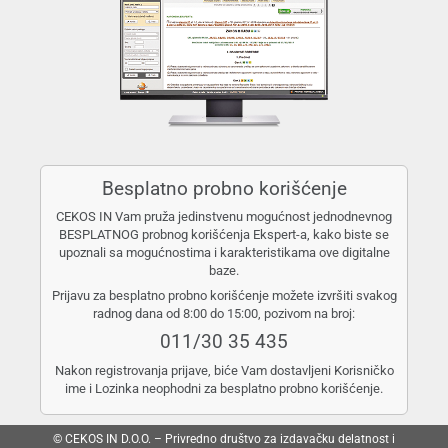
Besplatno probno korišćenje
CEKOS IN Vam pruža jedinstvenu mogućnost jednodnevnog
BESPLATNOG probnog korišćenja Ekspert-a, kako biste se
upoznali sa mogućnostima i karakteristikama ove digitalne
baze.
Prijavu za besplatno probno korišćenje možete izvršiti svakog
radnog dana od 8:00 do 15:00, pozivom na broj:
011/30 35 435
Nakon registrovanja prijave, biće Vam dostavljeni Korisničko
ime i Lozinka neophodni za besplatno probno korišćenje.
© CEKOS IN D.O.O. – Privredno društvo za izdavačku delatnost i