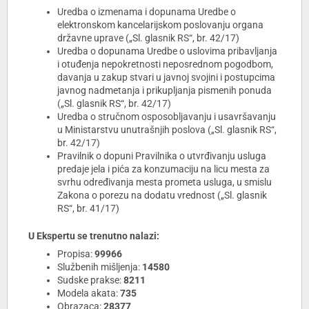
Uredba o izmenama i dopunama Uredbe o
elektronskom kancelarijskom poslovanju organa
državne uprave („Sl. glasnik RS“, br. 42/17)
Uredba o dopunama Uredbe o uslovima pribavljanja
i otuđenja nepokretnosti neposrednom pogodbom,
davanja u zakup stvari u javnoj svojini i postupcima
javnog nadmetanja i prikupljanja pismenih ponuda
(„Sl. glasnik RS“, br. 42/17)
Uredba o stručnom osposobljavanju i usavršavanju
u Ministarstvu unutrašnjih poslova („Sl. glasnik RS“,
br. 42/17)
Pravilnik o dopuni Pravilnika o utvrđivanju usluga
predaje jela i pića za konzumaciju na licu mesta za
svrhu određivanja mesta prometa usluga, u smislu
Zakona o porezu na dodatu vrednost („Sl. glasnik
RS“, br. 41/17)
U Ekspertu se trenutno nalazi:
Propisa:
99966
Službenih mišljenja:
14580
Sudske prakse:
8211
Modela akata:
735
Obrazaca:
28377