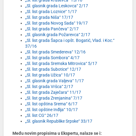
„Sl. list grada Kruševca“ 15/16
„Sl. glasnik grada Leskovca“ 2/17
„Sl. list grada Loznice“ 1/17
„Sl. list grada Niša“ 17/17
„Sl. list grada Novog Sada“ 19/17
„Sl. list grada Pančeva“ 2/17
„Sl. glasnik grada Požarevca“ 2/17
„Sl. list grada Šapca i opšt. Bogatić, Vlad. i Koc.“
37/16
„Sl. list grada Smedereva“ 12/16
„Sl. list grada Sombora“ 4/17
„Sl. list grada Sremska Mitrovica“ 5/17
„Sl. list grada Subotice“ 12/17
„Sl. list grada Užica“ 10/17
„Sl. glasnik grada Valjeva“ 1/17
„Sl. list grada Vršca“ 2/17
„Sl. list grada Zaječara“ 11/17
„Sl. list grada Zrenjanina“ 7/17
„Sl. list opština Srema“ 6/17
„Sl. list opštine Inđija“ 10/17
„Sl. list CG“ 26/17
„Sl. glasnik Republike Srpske“ 33/17
Među novim propisima u Ekspertu, nalaze se i: