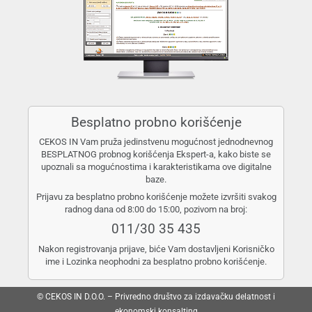
Besplatno probno korišćenje
CEKOS IN Vam pruža jedinstvenu mogućnost jednodnevnog
BESPLATNOG probnog korišćenja Ekspert-a, kako biste se
upoznali sa mogućnostima i karakteristikama ove digitalne
baze.
Prijavu za besplatno probno korišćenje možete izvršiti svakog
radnog dana od 8:00 do 15:00, pozivom na broj:
011/30 35 435
Nakon registrovanja prijave, biće Vam dostavljeni Korisničko
ime i Lozinka neophodni za besplatno probno korišćenje.
© CEKOS IN D.O.O. – Privredno društvo za izdavačku delatnost i
ekonomski konsalting