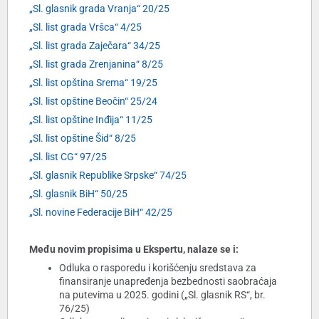
„Sl. glasnik grada Vranja“ 20/25
„Sl. list grada Vršca“ 4/25
„Sl. list grada Zaječara“ 34/25
„Sl. list grada Zrenjanina“ 8/25
„Sl. list opština Srema“ 19/25
„Sl. list opštine Beočin“ 25/24
„Sl. list opštine Inđija“ 11/25
„Sl. list opštine Šid“ 8/25
„Sl. list CG“ 97/25
„Sl. glasnik Republike Srpske“ 74/25
„Sl. glasnik BiH“ 50/25
„Sl. novine Federacije BiH“ 42/25
Među novim propisima u Ekspertu, nalaze se i:
Odluka o rasporedu i korišćenju sredstava za
finansiranje unapređenja bezbednosti saobraćaja
na putevima u 2025. godini („Sl. glasnik RS“, br.
76/25)