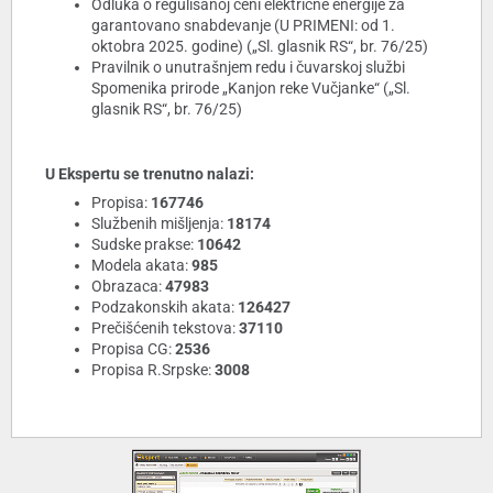
Odluka o regulisanoj ceni električne energije za
garantovano snabdevanje (U PRIMENI: od 1.
oktobra 2025. godine) („Sl. glasnik RS“, br. 76/25)
Pravilnik o unutrašnjem redu i čuvarskoj službi
Spomenika prirode „Kanjon reke Vučjanke“ („Sl.
glasnik RS“, br. 76/25)
U Ekspertu se trenutno nalazi:
Propisa:
167746
Službenih mišljenja:
18174
Sudske prakse:
10642
Modela akata:
985
Obrazaca:
47983
Podzakonskih akata:
126427
Prečišćenih tekstova:
37110
Propisa CG:
2536
Propisa R.Srpske:
3008