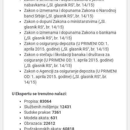
nabavkama („Sl. glasnik RS“, br. 14/15)
Zakon o izmenama i dopunama Zakona o Narodnoj
banci Srbije („Sl. glasnik RS“, br. 14/15)
Zakon o dopuni Zakona o ministarstvima („Sl.
glasnik RS“, br. 14/15)
Zakon o izmenama i dopunama Zakona o bankama
(„Sl. glasnik RS“, br. 14/15)
Zakon o osiguranju depozita (U PRIMENI OD: 1.
aprila 2015. godine) („Sl. glasnik RS“, br. 14/15)
Zakon o stečaju i likvidaciji banaka i društava za
osiguranje (U PRIMENI OD: 1. aprila 2015. godine)
(„Sl. glasnik RS“, br. 14/15)
Zakon o Agenciji za osiguranje depozita (U PRIMENI
OD: 1. aprila 2015. godine) („Sl. glasnik RS“, br.
14/15)
U Ekspertu se trenutno nalazi:
Propisa:
83064
Službenih mišljenja:
12431
Sudske prakse:
7361
Modela akata:
631
Obrazaca:
22612
Podzakonskih akata:
60818