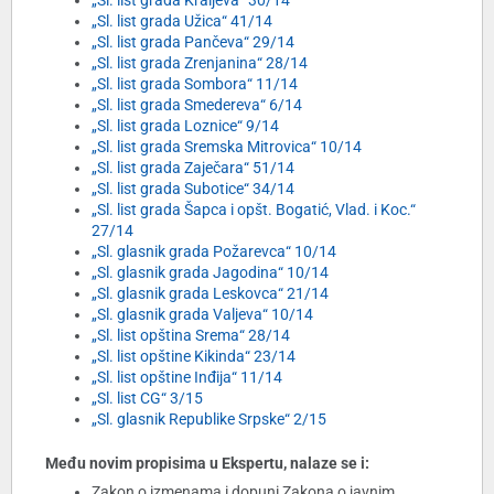
„Sl. list grada Kraljeva“ 30/14
„Sl. list grada Užica“ 41/14
„Sl. list grada Pančeva“ 29/14
„Sl. list grada Zrenjanina“ 28/14
„Sl. list grada Sombora“ 11/14
„Sl. list grada Smedereva“ 6/14
„Sl. list grada Loznice“ 9/14
„Sl. list grada Sremska Mitrovica“ 10/14
„Sl. list grada Zaječara“ 51/14
„Sl. list grada Subotice“ 34/14
„Sl. list grada Šapca i opšt. Bogatić, Vlad. i Koc.“
27/14
„Sl. glasnik grada Požarevca“ 10/14
„Sl. glasnik grada Jagodina“ 10/14
„Sl. glasnik grada Leskovca“ 21/14
„Sl. glasnik grada Valjeva“ 10/14
„Sl. list opština Srema“ 28/14
„Sl. list opštine Kikinda“ 23/14
„Sl. list opštine Inđija“ 11/14
„Sl. list CG“ 3/15
„Sl. glasnik Republike Srpske“ 2/15
Među novim propisima u Ekspertu, nalaze se i:
Zakon o izmenama i dopuni Zakona o javnim