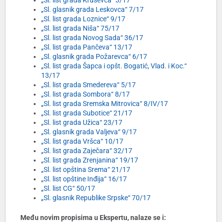
„Sl. list grada Kruševca“ 3/17
„Sl. glasnik grada Leskovca“ 7/17
„Sl. list grada Loznice“ 9/17
„Sl. list grada Niša“ 75/17
„Sl. list grada Novog Sada“ 36/17
„Sl. list grada Pančeva“ 13/17
„Sl. glasnik grada Požarevca“ 6/17
„Sl. list grada Šapca i opšt. Bogatić, Vlad. i Koc.“
13/17
„Sl. list grada Smedereva“ 5/17
„Sl. list grada Sombora“ 8/17
„Sl. list grada Sremska Mitrovica“ 8/IV/17
„Sl. list grada Subotice“ 21/17
„Sl. list grada Užica“ 23/17
„Sl. glasnik grada Valjeva“ 9/17
„Sl. list grada Vršca“ 10/17
„Sl. list grada Zaječara“ 32/17
„Sl. list grada Zrenjanina“ 19/17
„Sl. list opština Srema“ 21/17
„Sl. list opštine Inđija“ 16/17
„Sl. list CG“ 50/17
„Sl. glasnik Republike Srpske“ 70/17
Među novim propisima u Ekspertu, nalaze se i: