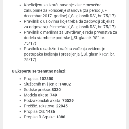
Koeficijent za izračunavanje visine mesečne
zakupnine za korišćenje stanova (za period jul-
decembar 2017. godine) („Sl. glasnik RS“, br. 75/17)
Pravilnik o uslovima koje treba da zadovolji objekat
za odgovarajući smeštaj („Sl. glasnik RS“, br. 75/17)
Pravilnik o merilima za utvrđivanje reda prvenstva za
dodelu stambene podrške („Sl. glasnik RS“, br.
75/17)
Pravilnik o sadržini i načinu vođenja evidencije
postupaka iseljenja i preseljenja („Sl. glasnik RS“, br.
75/17)
U Ekspertu se trenutno nalazi:
Propisa:
102350
Službenih mišljenja:
14802
Sudske prakse:
8330
Modela akata:
749
Podzakonskih akata:
75529
Prečišć. tekstova:
22945
Propisa CG:
1486
Propisa R.Srpske:
1888