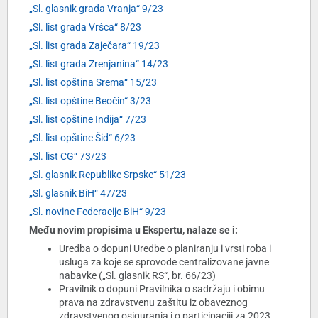
„Sl. glasnik grada Vranja“ 9/23
„Sl. list grada Vršca“ 8/23
„Sl. list grada Zaječara“ 19/23
„Sl. list grada Zrenjanina“ 14/23
„Sl. list opština Srema“ 15/23
„Sl. list opštine Beočin“ 3/23
„Sl. list opštine Inđija“ 7/23
„Sl. list opštine Šid“ 6/23
„Sl. list CG“ 73/23
„Sl. glasnik Republike Srpske“ 51/23
„Sl. glasnik BiH“ 47/23
„Sl. novine Federacije BiH“ 9/23
Među novim propisima u Ekspertu, nalaze se i:
Uredba o dopuni Uredbe o planiranju i vrsti roba i
usluga za koje se sprovode centralizovane javne
nabavke („Sl. glasnik RS“, br. 66/23)
Pravilnik o dopuni Pravilnika o sadržaju i obimu
prava na zdravstvenu zaštitu iz obaveznog
zdravstvenog osiguranja i o participaciji za 2023.