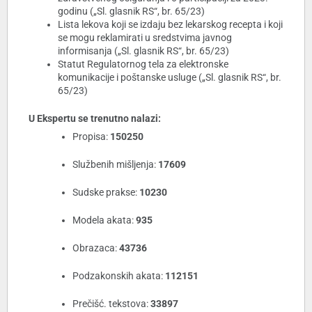
godinu („Sl. glasnik RS“, br. 65/23)
Lista lekova koji se izdaju bez lekarskog recepta i koji
se mogu reklamirati u sredstvima javnog
informisanja („Sl. glasnik RS“, br. 65/23)
Statut Regulatornog tela za elektronske
komunikacije i poštanske usluge („Sl. glasnik RS“, br.
65/23)
U Ekspertu se trenutno nalazi:
Propisa:
150250
Službenih mišljenja:
17609
Sudske prakse:
10230
Modela akata:
935
Obrazaca:
43736
Podzakonskih akata:
112151
Prečišć. tekstova:
33897