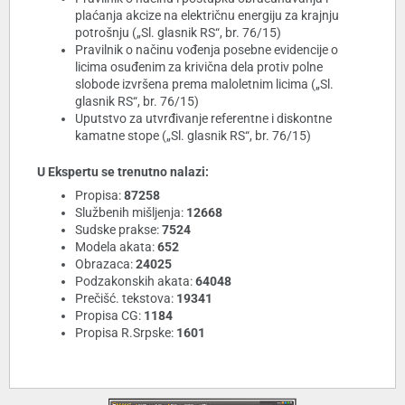
plaćanja akcize na električnu energiju za krajnju
potrošnju („Sl. glasnik RS“, br. 76/15)
Pravilnik o načinu vođenja posebne evidencije o
licima osuđenim za krivična dela protiv polne
slobode izvršena prema maloletnim licima („Sl.
glasnik RS“, br. 76/15)
Uputstvo za utvrđivanje referentne i diskontne
kamatne stope („Sl. glasnik RS“, br. 76/15)
U Ekspertu se trenutno nalazi:
Propisa:
87258
Službenih mišljenja:
12668
Sudske prakse:
7524
Modela akata:
652
Obrazaca:
24025
Podzakonskih akata:
64048
Prečišć. tekstova:
19341
Propisa CG:
1184
Propisa R.Srpske:
1601