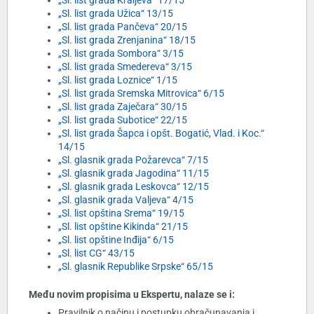
„Sl. list grada Kraljeva“ 17/15
„Sl. list grada Užica“ 13/15
„Sl. list grada Pančeva“ 20/15
„Sl. list grada Zrenjanina“ 18/15
„Sl. list grada Sombora“ 3/15
„Sl. list grada Smedereva“ 3/15
„Sl. list grada Loznice“ 1/15
„Sl. list grada Sremska Mitrovica“ 6/15
„Sl. list grada Zaječara“ 30/15
„Sl. list grada Subotice“ 22/15
„Sl. list grada Šapca i opšt. Bogatić, Vlad. i Koc.“
14/15
„Sl. glasnik grada Požarevca“ 7/15
„Sl. glasnik grada Jagodina“ 11/15
„Sl. glasnik grada Leskovca“ 12/15
„Sl. glasnik grada Valjeva“ 4/15
„Sl. list opština Srema“ 19/15
„Sl. list opštine Kikinda“ 21/15
„Sl. list opštine Inđija“ 6/15
„Sl. list CG“ 43/15
„Sl. glasnik Republike Srpske“ 65/15
Među novim propisima u Ekspertu, nalaze se i:
Pravilnik o načinu i postupku obračunavanja i