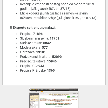
Rešenje o vrednosti opšteg boda od oktobra 2013.
godine („Sl. glasnik RS“, br. 87/13)
Etički kodeks javnih tužilaca i zamenika javnih
tužilaca Republike Srbije („Sl. glasnik RS“, br. 87/13)
U Ekspertu se trenutno nalazi:
Propisa:
71896
Službenih mišljenja:
11751
Sudske prakse:
6842
Modela akata:
577
Obrazaca:
19181
Podzakonskih akata:
52090
Prečišć. tekstova:
15946
Propisa CG:
943
Propisa R.Srpske:
1360