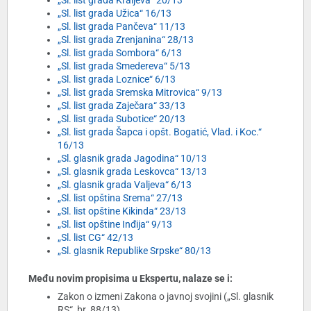
„Sl. list grada Kraljeva“ 20/13
„Sl. list grada Užica“ 16/13
„Sl. list grada Pančeva“ 11/13
„Sl. list grada Zrenjanina“ 28/13
„Sl. list grada Sombora“ 6/13
„Sl. list grada Smedereva“ 5/13
„Sl. list grada Loznice“ 6/13
„Sl. list grada Sremska Mitrovica“ 9/13
„Sl. list grada Zaječara“ 33/13
„Sl. list grada Subotice“ 20/13
„Sl. list grada Šapca i opšt. Bogatić, Vlad. i Koc.“
16/13
„Sl. glasnik grada Jagodina“ 10/13
„Sl. glasnik grada Leskovca“ 13/13
„Sl. glasnik grada Valjeva“ 6/13
„Sl. list opština Srema“ 27/13
„Sl. list opštine Kikinda“ 23/13
„Sl. list opštine Inđija“ 9/13
„Sl. list CG“ 42/13
„Sl. glasnik Republike Srpske“ 80/13
Među novim propisima u Ekspertu, nalaze se i:
Zakon o izmeni Zakona o javnoj svojini („Sl. glasnik
RS“, br. 88/13)