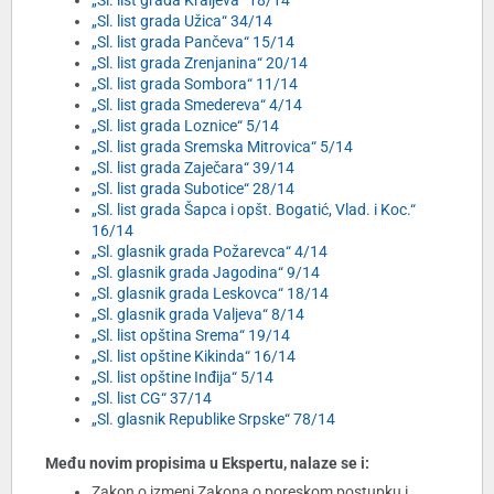
„Sl. list grada Kraljeva“ 18/14
„Sl. list grada Užica“ 34/14
„Sl. list grada Pančeva“ 15/14
„Sl. list grada Zrenjanina“ 20/14
„Sl. list grada Sombora“ 11/14
„Sl. list grada Smedereva“ 4/14
„Sl. list grada Loznice“ 5/14
„Sl. list grada Sremska Mitrovica“ 5/14
„Sl. list grada Zaječara“ 39/14
„Sl. list grada Subotice“ 28/14
„Sl. list grada Šapca i opšt. Bogatić, Vlad. i Koc.“
16/14
„Sl. glasnik grada Požarevca“ 4/14
„Sl. glasnik grada Jagodina“ 9/14
„Sl. glasnik grada Leskovca“ 18/14
„Sl. glasnik grada Valjeva“ 8/14
„Sl. list opština Srema“ 19/14
„Sl. list opštine Kikinda“ 16/14
„Sl. list opštine Inđija“ 5/14
„Sl. list CG“ 37/14
„Sl. glasnik Republike Srpske“ 78/14
Među novim propisima u Ekspertu, nalaze se i:
Zakon o izmeni Zakona o poreskom postupku i