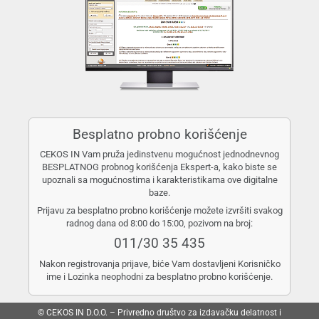
Besplatno probno korišćenje
CEKOS IN Vam pruža jedinstvenu mogućnost jednodnevnog
BESPLATNOG probnog korišćenja Ekspert-a, kako biste se
upoznali sa mogućnostima i karakteristikama ove digitalne
baze.
Prijavu za besplatno probno korišćenje možete izvršiti svakog
radnog dana od 8:00 do 15:00, pozivom na broj:
011/30 35 435
Nakon registrovanja prijave, biće Vam dostavljeni Korisničko
ime i Lozinka neophodni za besplatno probno korišćenje.
© CEKOS IN D.O.O. – Privredno društvo za izdavačku delatnost i