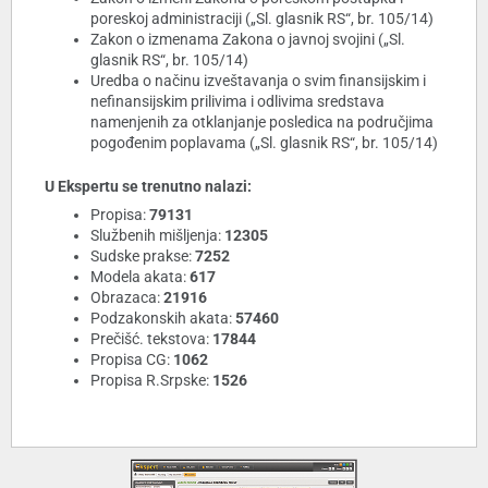
poreskoj administraciji („Sl. glasnik RS“, br. 105/14)
Zakon o izmenama Zakona o javnoj svojini („Sl.
glasnik RS“, br. 105/14)
Uredba o načinu izveštavanja o svim finansijskim i
nefinansijskim prilivima i odlivima sredstava
namenjenih za otklanjanje posledica na područjima
pogođenim poplavama („Sl. glasnik RS“, br. 105/14)
U Ekspertu se trenutno nalazi:
Propisa:
79131
Službenih mišljenja:
12305
Sudske prakse:
7252
Modela akata:
617
Obrazaca:
21916
Podzakonskih akata:
57460
Prečišć. tekstova:
17844
Propisa CG:
1062
Propisa R.Srpske:
1526