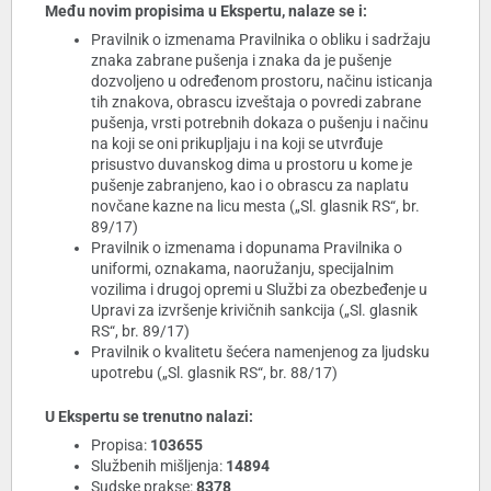
Među novim propisima u Ekspertu, nalaze se i:
Pravilnik o izmenama Pravilnika o obliku i sadržaju
znaka zabrane pušenja i znaka da je pušenje
dozvoljeno u određenom prostoru, načinu isticanja
tih znakova, obrascu izveštaja o povredi zabrane
pušenja, vrsti potrebnih dokaza o pušenju i načinu
na koji se oni prikupljaju i na koji se utvrđuje
prisustvo duvanskog dima u prostoru u kome je
pušenje zabranjeno, kao i o obrascu za naplatu
novčane kazne na licu mesta („Sl. glasnik RS“, br.
89/17)
Pravilnik o izmenama i dopunama Pravilnika o
uniformi, oznakama, naoružanju, specijalnim
vozilima i drugoj opremi u Službi za obezbeđenje u
Upravi za izvršenje krivičnih sankcija („Sl. glasnik
RS“, br. 89/17)
Pravilnik o kvalitetu šećera namenjenog za ljudsku
upotrebu („Sl. glasnik RS“, br. 88/17)
U Ekspertu se trenutno nalazi:
Propisa:
103655
Službenih mišljenja:
14894
Sudske prakse:
8378