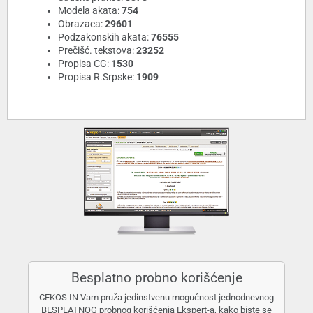
Modela akata:
754
Obrazaca:
29601
Podzakonskih akata:
76555
Prečišć. tekstova:
23252
Propisa CG:
1530
Propisa R.Srpske:
1909
Besplatno probno korišćenje
CEKOS IN Vam pruža jedinstvenu mogućnost jednodnevnog
BESPLATNOG probnog korišćenja Ekspert-a, kako biste se