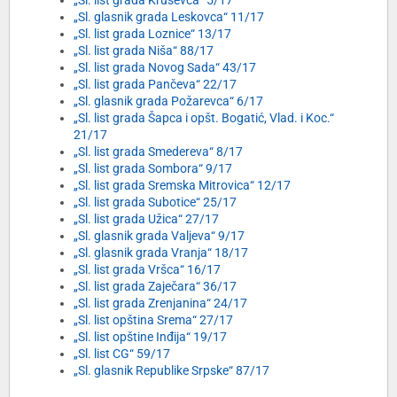
„Sl. list grada Kruševca“ 5/17
„Sl. glasnik grada Leskovca“ 11/17
„Sl. list grada Loznice“ 13/17
„Sl. list grada Niša“ 88/17
„Sl. list grada Novog Sada“ 43/17
„Sl. list grada Pančeva“ 22/17
„Sl. glasnik grada Požarevca“ 6/17
„Sl. list grada Šapca i opšt. Bogatić, Vlad. i Koc.“
21/17
„Sl. list grada Smedereva“ 8/17
„Sl. list grada Sombora“ 9/17
„Sl. list grada Sremska Mitrovica“ 12/17
„Sl. list grada Subotice“ 25/17
„Sl. list grada Užica“ 27/17
„Sl. glasnik grada Valjeva“ 9/17
„Sl. glasnik grada Vranja“ 18/17
„Sl. list grada Vršca“ 16/17
„Sl. list grada Zaječara“ 36/17
„Sl. list grada Zrenjanina“ 24/17
„Sl. list opština Srema“ 27/17
„Sl. list opštine Inđija“ 19/17
„Sl. list CG“ 59/17
„Sl. glasnik Republike Srpske“ 87/17