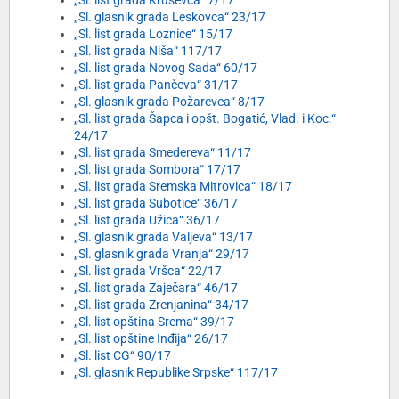
„Sl. list grada Kruševca“ 7/17
„Sl. glasnik grada Leskovca“ 23/17
„Sl. list grada Loznice“ 15/17
„Sl. list grada Niša“ 117/17
„Sl. list grada Novog Sada“ 60/17
„Sl. list grada Pančeva“ 31/17
„Sl. glasnik grada Požarevca“ 8/17
„Sl. list grada Šapca i opšt. Bogatić, Vlad. i Koc.“
24/17
„Sl. list grada Smedereva“ 11/17
„Sl. list grada Sombora“ 17/17
„Sl. list grada Sremska Mitrovica“ 18/17
„Sl. list grada Subotice“ 36/17
„Sl. list grada Užica“ 36/17
„Sl. glasnik grada Valjeva“ 13/17
„Sl. glasnik grada Vranja“ 29/17
„Sl. list grada Vršca“ 22/17
„Sl. list grada Zaječara“ 46/17
„Sl. list grada Zrenjanina“ 34/17
„Sl. list opština Srema“ 39/17
„Sl. list opštine Inđija“ 26/17
„Sl. list CG“ 90/17
„Sl. glasnik Republike Srpske“ 117/17