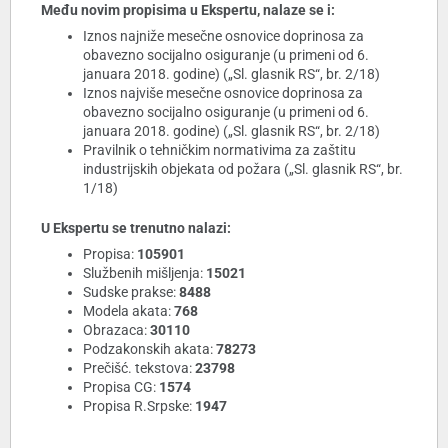
Među novim propisima u Ekspertu, nalaze se i:
Iznos najniže mesečne osnovice doprinosa za
obavezno socijalno osiguranje (u primeni od 6.
januara 2018. godine) („Sl. glasnik RS“, br. 2/18)
Iznos najviše mesečne osnovice doprinosa za
obavezno socijalno osiguranje (u primeni od 6.
januara 2018. godine) („Sl. glasnik RS“, br. 2/18)
Pravilnik o tehničkim normativima za zaštitu
industrijskih objekata od požara („Sl. glasnik RS“, br.
1/18)
U Ekspertu se trenutno nalazi:
Propisa:
105901
Službenih mišljenja:
15021
Sudske prakse:
8488
Modela akata:
768
Obrazaca:
30110
Podzakonskih akata:
78273
Prečišć. tekstova:
23798
Propisa CG:
1574
Propisa R.Srpske:
1947