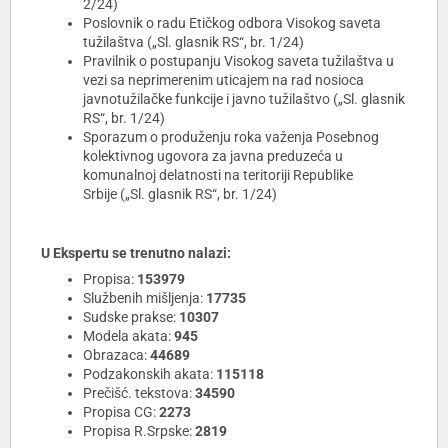
2/24)
Poslovnik o radu Etičkog odbora Visokog saveta
tužilaštva („Sl. glasnik RS“, br. 1/24)
Pravilnik o postupanju Visokog saveta tužilaštva u
vezi sa neprimerenim uticajem na rad nosioca
javnotužilačke funkcije i javno tužilaštvo („Sl. glasnik
RS“, br. 1/24)
Sporazum o produženju roka važenja Posebnog
kolektivnog ugovora za javna preduzeća u
komunalnoj delatnosti na teritoriji Republike
Srbije („Sl. glasnik RS“, br. 1/24)
U Ekspertu se trenutno nalazi:
Propisa:
153979
Službenih mišljenja:
17735
Sudske prakse:
10307
Modela akata:
945
Obrazaca:
44689
Podzakonskih akata:
115118
Prečišć. tekstova:
34590
Propisa CG:
2273
Propisa R.Srpske:
2819