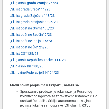
„Sl. glasnik grada Vranja“ 26/23
„Sl. list grada Vršca“ 11/23
„Sl. list grada Zaječara“ 43/23
„Sl. list grada Zrenjanina“ 26/23
„Sl. list opština Srema“ 33/23
„Sl. list opštine Beočin“ 9/23
„Sl. list opštine Inđija“ 15/23
„Sl. list opštine Šid“ 25/23
„Sl. list CG“ 125/23
„Sl. glasnik Republike Srpske“ 111/23
„Sl. glasnik BiH“ 80/23
„Sl. novine Federacije BiH“ 94/23
Među novim propisima u Ekspertu, nalaze se i:
Sporazum o produženju roka važenja Posebnog
kolektivnog ugovora za zdravstvene ustanove čiji je
osnivač Republika Srbija, autonomna pokrajina i
jedinica lokalne samouprave („Sl. glasnik RS“, br.